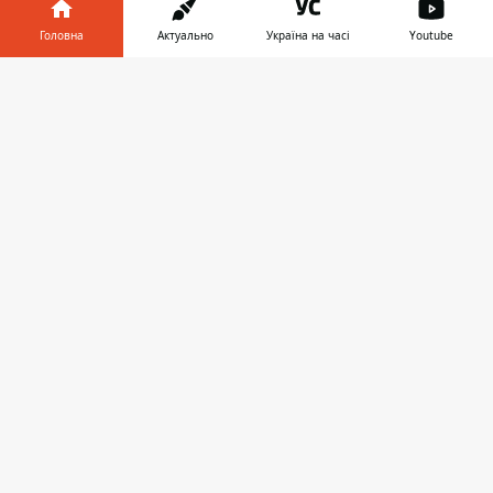
ШОУ-БІЗ
Головна
Актуально
Україна на часі
Youtube
Інформатор у
Завантажити
телефоні
👉
18:18, 05 листопада 2021
УКРАЇНКА ТАНЮ МУІНЬО – ПЕРША
ЖІНКА, ЯКА СТАЛА НАЙКРАЩОЮ
РЕЖИСЕРКОЮ ЗА ВЕРСІЄЮ UK MUSIC
VIDEO AWARDS