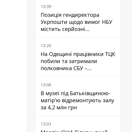
13:39
Позиція гендиректора
Укрпошти щодо вимог НБУ
містить серйозні
нестиковки – депутатка
Ольга Василевська-Смаглюк
13:20
На Одещині працівники ТЦК
побили та затримали
полковника СБУ –
військовий
13:06
В музеї під Батьківщиною-
матір'ю відремонтують залу
за 4,2 млн грн
13:03