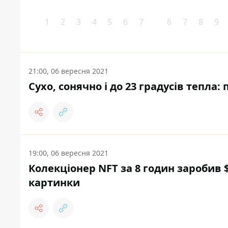
1
2
3
4
5
6
7
6
7
8
9
21:00, 06 вересня 2021
Сухо, сонячно і до 23 градусів тепла: 
19:00, 06 вересня 2021
Колекціонер NFT за 8 годин заробив $
картинки