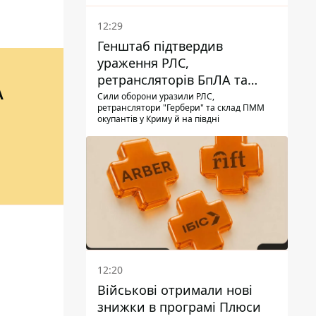
12:29
Генштаб підтвердив
ураження РЛС,
ретрансляторів БпЛА та
А
інших військових об'єктів
Сили оборони уразили РЛС,
ретранслятори "Гербери" та склад ПММ
РФ у Криму й на півдні
окупантів у Криму й на півдні
12:20
Військові отримали нові
знижки в програмі Плюси