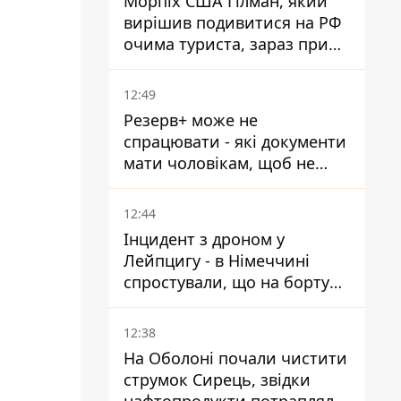
Морпіх США Гілман, який
вирішив подивитися на РФ
очима туриста, зараз при
смерті у вʼязниці, де його
катували та робили інʼєкції
12:49
Резерв+ може не
спрацювати - які документи
мати чоловікам, щоб не
потрапити до ТЦК
12:44
Інцидент з дроном у
Лейпцигу - в Німеччині
спростували, що на борту
українського літака були
зброя та боєприпаси
12:38
На Оболоні почали чистити
струмок Сирець, звідки