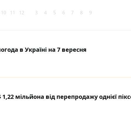
10
11
12
3
4
5
6
7
8
9
погода в Україні на 7 вересня
 1,22 мільйона від перепродажу однієї пік