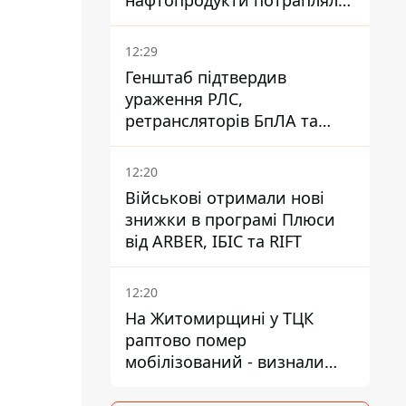
нафтопродукти потрапляли
до озер
12:29
Генштаб підтвердив
ураження РЛС,
ретрансляторів БпЛА та
інших військових об'єктів
РФ у Криму й на півдні
12:20
Військові отримали нові
знижки в програмі Плюси
від ARBER, ІБІС та RIFT
12:20
На Житомирщині у ТЦК
раптово помер
мобілізований - визнали
придатним і одразу ж
зупинилося серце