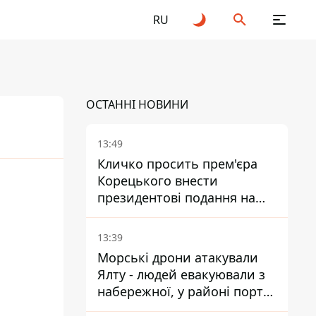
RU
ОСТАННІ НОВИНИ
13:49
Кличко просить прем'єра
Корецького внести
президентові подання на
звільнення володаря
Троєщини Бахматова
13:39
Морські дрони атакували
Ялту - людей евакуювали з
набережної, у районі порту
повідомляють про пожежу