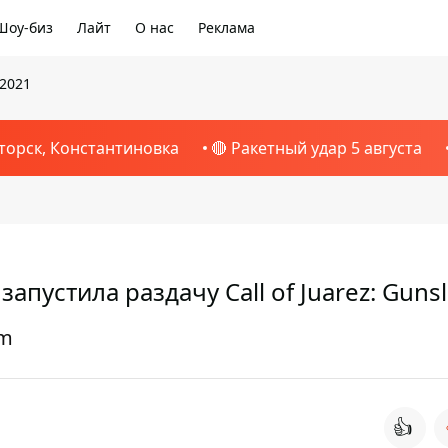
Шоу-биз
Лайт
О нас
Реклама
 2021
торск, Константиновка
🔴 Ракетный удар 5 августа
запустила раздачу Call of Juarez: Guns
am
👍