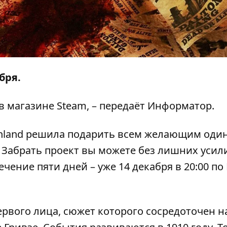
абря.
 в
магазине Steam
, – передаёт
Информатор
.
echland решила подарить всем желающим один
nge. Забрать проект вы можете без лишних усил
ечение пяти дней – уже 14 декабря в 20:00 по
т первого лица, сюжет которого сосредоточен н