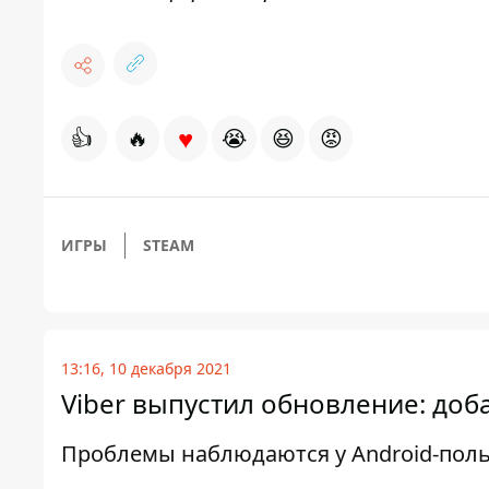
♥
👍
🔥
😭
😆
😡
ИГРЫ
STEAM
13:16, 10 декабря 2021
Viber выпустил обновление: до
Проблемы наблюдаются у Android-пол