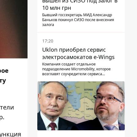
вышел из СИЗО под залог в
10 млн грн
Бывший госсекретарь МИД Александр
Баньков покинул СИЗО после внесения
залога
17:20
Uklon приобрел сервис
электросамокатов e-Wings
Компания создает отдельное
подразделение Micromobility, которое
рое
возглавят соучредители сервиса
самокатов.
ту
атели
р
.
Функция