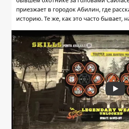
бывшем охотнике за головами Сайласе 
приезжает в городок Абилин, где рас
историю. Те же, как это часто бывает,
Play