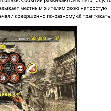
Гривзе. События развиваются в 1910 году. Т
сказывает местным жителям свою непростую
 начали совершенно по-разному её трактовать