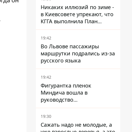
огда он
Никаких иллюзий по зиме -
в Киевсовете упрекают, что
.
КГГА выполнила План
устойчивости на 20%
19:42
Во Львове пассажиры
маршрутки подрались из-за
русского языка
19:42
Фигурантка пленок
Миндича вошла в
руководство
стратегического
госпредприятия - работала
19:30
в Энергоатоме и была
Сажать надо не молодые, а
заместителем Галущенко
уже взрослые деревья, а это