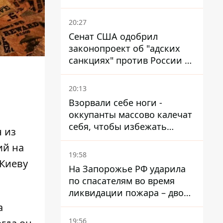
миллионов, но удары ВСУ
изменили ситуацию
20:27
Сенат США одобрил
законопроект об "адских
санкциях" против России и
Ирана
20:13
Взорвали себе ноги -
оккупанты массово калечат
себя, чтобы избежать
 из
штурмов - ГУР
ий на
19:58
 Киеву
На Запорожье РФ ударила
по спасателям во время
ликвидации пожара – двое
раненых
а
19:56