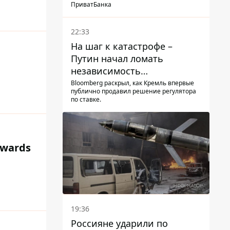
суд
ПриватБанка
22:33
На шаг к катастрофе –
Путин начал ломать
независимость
собственного Центробанка,
Bloomberg раскрыл, как Кремль впервые
публично продавил решение регулятора
заставив снизить базовую
по ставке.
ставку
Awards
19:36
Россияне ударили по