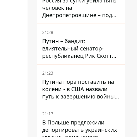
Россия за сутки убила пять
человек на
Днепропетровщине – под
ударами оказались пять
районов области
21:28
Путин – бандит:
влиятельный сенатор-
республиканец Рик Скотт
призвал Конгресс привлечь
РФ к ответственности за
21:23
войну в Украине
Путина пора поставить на
колени - в США назвали
путь к завершению войны -
National Security Journal
21:17
В Польше предложили
депортировать украинских