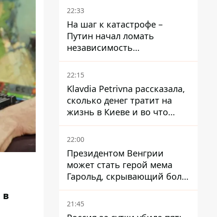
суд
22:33
На шаг к катастрофе –
Путин начал ломать
независимость
собственного Центробанка,
заставив снизить базовую
22:15
ставку
Klavdia Petrivna рассказала,
сколько денег тратит на
жизнь в Киеве и во что
вкладывает миллионы
22:00
Президентом Венгрии
может стать герой мема
Гарольд, скрывающий боль
– он возглавил народное
 в
голосование
21:45