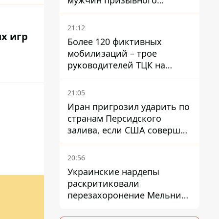
мужчин призывного
возраста - кого это может
затронуть
21:12
х игр
Более 120 фиктивных
мобилизаций – трое
руководителей ТЦК на
Волыни и Буковине
получили подозрения за
21:05
фейковые отчеты
Иран пригрозил ударить по
странам Персидского
залива, если США совершат
хотя бы одну атаку - Reuters
20:56
Украинские нардепы
раскритиковали
перезахоронение Мельника
из-за риска
дипломатической изоляции