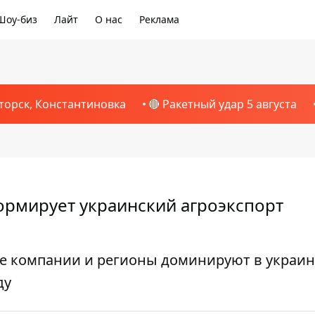
Шоу-биз
Лайт
О нас
Реклама
торск, Константиновка
🔴 Ракетный удар 5 августа
формирует украинский агроэкспорт
кие компании и регионы доминируют в украи
ду