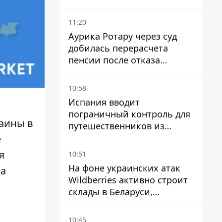
11:20
Аурика Ротару через суд
добилась перерасчета
пенсии после отказа
Пенсионного фонда
10:58
Испания вводит
пограничный контроль для
раины в
путешественников из
Италии из-за
е
миграционного конфликта
я
10:51
На фоне украинских атак
за
Wildberries активно строит
склады в Беларуси,
Казахстане, Узбекистане
10:45