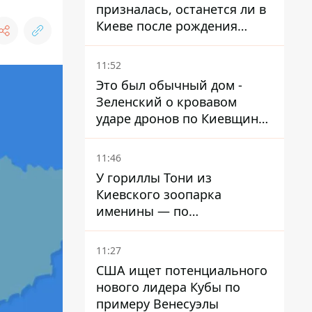
призналась, останется ли в
Киеве после рождения
ребенка
11:52
Это был обычный дом -
Зеленский о кровавом
ударе дронов по Киевщине,
где погибли дедушка,
бабушка и их малолетний
11:46
внук
У гориллы Тони из
Киевского зоопарка
именины — по
человеческим меркам ему
уже больше 90 лет
11:27
США ищет потенциального
нового лидера Кубы по
примеру Венесуэлы