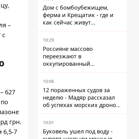
цу,
Дом с бомбоубежищем,
ферма и Крещатик - где и
как сейчас живут
ля –
украинские знаменитости
 с
10:29
Россияне массово
переезжают в
ю
оккупированный
Мариуполь, а местных
оставляют без жилья
10:06
12 пораженных судов за
– 627
неделю - Мадяр рассказал
 по
об успехах морских дронов
пазоне
в Черном и Азовском морях
рд грн.
10:01
Буковель ушел под воду -
6,5-7
курорт накрыли мощные