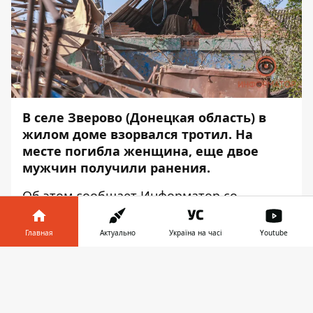
В селе Зверово (Донецкая область) в
жилом доме взорвался тротил. На
месте погибла женщина, еще двое
мужчин получили ранения.
Об этом сообщает
Информатор
со
ссылкой на управление
Государственной
службы Украины по чрезвычайным
Главная
Актуально
Україна на часі
Youtube
ситуациям в Донецкой области
.
Информатор в
Скачать
«Поступила информация о пожаре в
телефоне
👉
жилом доме на улице Сазонова. В доме,
вероятно, произошел взрыв тротила.