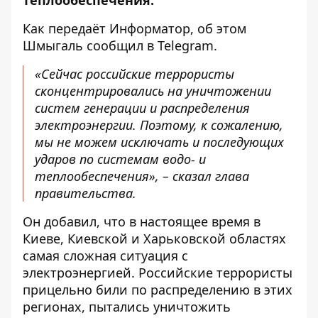
теплообеспечения.
Как передаёт Информатор, об этом
Шмыгаль сообщил в
Telegram
.
«Сейчас российские террористы
сконцентрировались на уничтожении
систем генерации и распределения
электроэнергии. Поэтому, к сожалению,
мы не можем исключать и последующих
ударов по системам водо- и
теплообеспечения», – сказал глава
правительства.
Он добавил, что в настоящее время в
Киеве, Киевской и Харьковской областях
самая сложная ситуация с
электроэнергией. Российские террористы
прицельно били по распределению в этих
регионах, пытались уничтожить