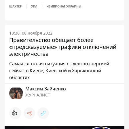
ШАХТЕР
УПЛ
ЧЕМПИОНАТ УКРАИНЫ
18:30, 08 ноября 2022
Правительство обещает более
«предсказуемые» графики отключений
электричества
Самая сложная ситуация с электроэнергией
сейчас в Киеве, Киевской и Харьковской
областях
Максим Зайченко
ЖУРНАЛИСТ
👍