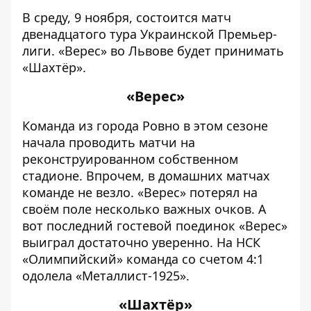
В среду, 9 ноября, состоится матч
двенадцатого тура Украинской Премьер-
лиги. «Верес» во Львове будет принимать
«Шахтёр».
«Верес»
Команда из города Ровно в этом сезоне
начала проводить матчи на
реконструированном собственном
стадионе. Впрочем, в домашних матчах
команде не везло. «Верес» потерял на
своём поле несколько важных очков. А
вот последний гостевой поединок «Верес»
выиграл достаточно уверенно. На НСК
«Олимпийский» команда со счетом 4:1
одолела «Металлист-1925».
«Шахтёр»