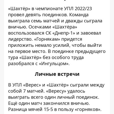
«Шахтёр» в чемпионате УПЛ 2022/23
провел девять поединков. Команда
выиграла семь матчей и дважды сыграла
вничью. Осечками «Шахтёра»
воспользовался СК «Днепр-1» и завоевал
лидерство. «Горнякам» придется
приложить немало усилий, чтобы выйти
на первое место. В поединке предыдущего
тура «Шахтёр» без особого труда
разобрался с «Ингульцом».
Личные встречи
В УПЛ «Верес» и «Шахтёр» сыграли между
собой 7 матчей. «Вересу» удалось
выиграть всего один личный поединок.
Ещё один матч закончился вничью.
Разница мячей 15-5 в пользу «горняков».