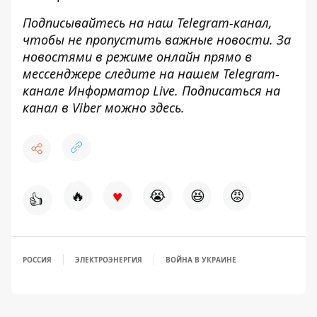
Подписывайтесь на наш
Telegram-канал
,
чтобы не пропустить важные новости. За
новостями в режиме онлайн прямо в
мессенджере следите на нашем Telegram-
канале
Информатор Live
. Подписаться на
канал в Viber можно
здесь
.
♥
🔥
😭
😆
😡
👍
РОССИЯ
ЭЛЕКТРОЭНЕРГИЯ
ВОЙНА В УКРАИНЕ