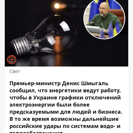
Свет
Премьер-министр Денис Шмыгаль
сообщил, что энергетики ведут работу,
чтобы в Украине
графики отключений
электроэнергии
были более
предсказуемыми для людей и бизнеса.
В то же время возможны дальнейшие
российские удары по системам водо- и