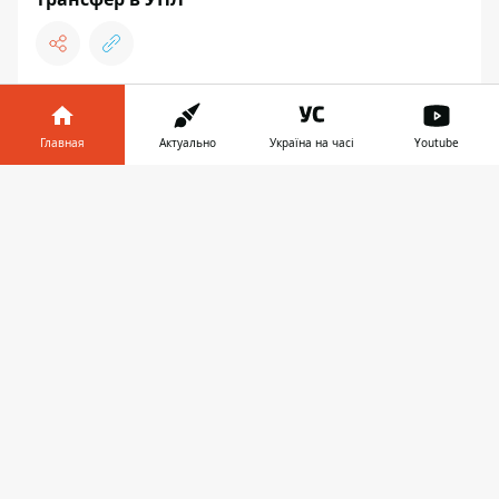
ФУТБОЛ
Главная
Актуально
Україна на часі
Youtube
Информатор в
Скачать
телефоне
👉
13:02, 20 декабря 2023
ГРАНДЫ ЗА ТРОЙКОЙ И НОВЫЕ
ИМЕНА: ВСЕ ФАКТЫ О ВЕРХУШКЕ
УПЛ