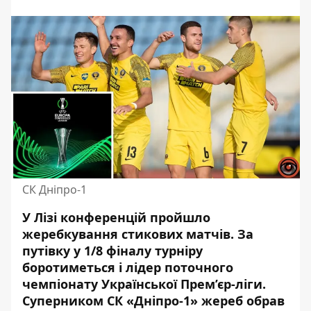
СК Дніпро-1
У Лізі конференцій пройшло
жеребкування стикових матчів. За
путівку у 1/8 фіналу турніру
боротиметься і
лідер поточного
чемпіонату
Української Прем’єр-ліги
.
Суперником СК «Дніпро-1» жереб обрав