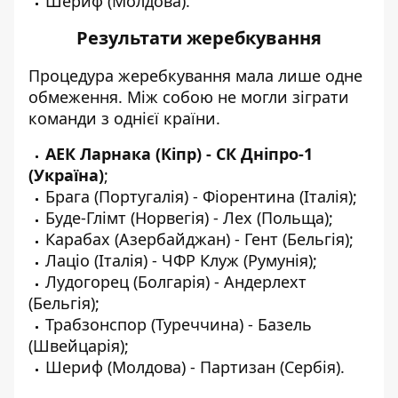
Шериф (Молдова).
Результати жеребкування
Процедура жеребкування мала лише одне
обмеження. Між собою не могли зіграти
команди з однієї країни.
АЕК Ларнака (Кіпр) -
СК Дніпро-1
(Україна)
;
Брага (Португалія) - Фіорентина (Італія);
Буде-Глімт (Норвегія) - Лех (Польща);
Карабах (Азербайджан) - Гент (Бельгія);
Лаціо (Італія) - ЧФР Клуж (Румунія);
Лудогорец (Болгарія) - Андерлехт
(Бельгія);
Трабзонспор (Туреччина) - Базель
(Швейцарія);
Шериф (Молдова) - Партизан (Сербія).