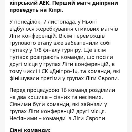
кіпрський АЕК. Перший матч дніпряни
проведуть на Кіпрі.
У понеділок, 7 листопада, у Ньоні
відбулося жеребкування стикових матчів
Ліги конференцій. Вісім переможців
групового етапу вже забезпечили собі
путівку у 1/8 фіналу турніру. Ще вісім
путівок розіграють команди, що посіли
другі місця у групах Ліги конференцій, в
тому числі і СК «Дніпро-1», та команди, які
фінішували третіми у групах Ліги Європи.
Перед процедурою 16 команд розділили
на два кошика – сіяних та несіяних.
Сіяними були команди, які зайняли у
групах Ліги конференцій другі місця.
Несіяними – команди з Ліги Європи.
Сіяні команди: