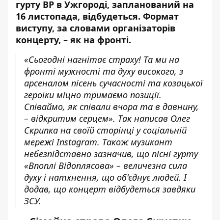
гурту ВР в Ужгороді, запланований на
16 листопада, відбудеться. Формат
виступу, за словами організаторів
концерту, – як на фронті.
«Сьогодні нагнітає страху! Та ми на
фронті мужності та духу високого, з
арсеналом пісень сучасності та козацької
героїки міцно тримаємо позиції.
Співаймо, як співали вчора та в давнину,
– відкритим серцем».
Так написав Олег
Скрипка
на своїй сторінці у соціальній
мережі Instagram. Також музикант
небезпідставно зазначив, що пісні гурту
«Впоплі Відоплясова» – величезна сила
духу і натхнення, що об'єднує людей. І
додав, що концерт відбудеться завдяки
ЗСУ.