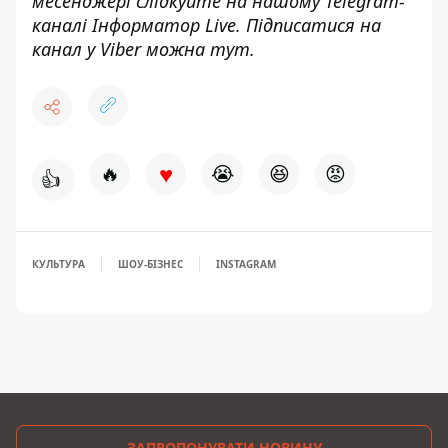
месенджері слідкуйте на нашому Telegram-
каналі
Інформатор Live
. Підписатися на
канал у Viber можна
тут
.
♥
🔥
😭
😆
😡
👍
КУЛЬТУРА
ШОУ-БІЗНЕС
INSTAGRAM
ЗАПРОПОНУВАТИ НОВИНУ