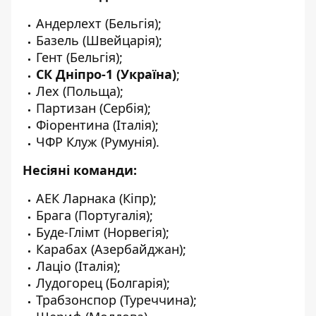
Андерлехт (Бельгія);
Базель (Швейцарія);
Гент (Бельгія);
СК Дніпро-1 (Україна)
;
Лех (Польща);
Партизан (Сербія);
Фіорентина (Італія);
ЧФР Клуж (Румунія).
Несіяні команди:
АЕК Ларнака (Кіпр);
Брага (Португалія);
Буде-Глімт (Норвегія);
Карабах (Азербайджан);
Лаціо (Італія);
Лудогорец (Болгарія);
Трабзонспор (Туреччина);