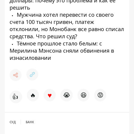
доллары: почему это проблема и как ее
решить
Мужчина хотел перевести со своего
счета 100 тысяч гривен, платеж
отклонили, но Монобанк все равно списал
средства. Что решил суд?
Тёмное прошлое стало белым: с
Мерилина Мэнсона сняли обвинения в
изнасиловании
♥
🔥
😭
😆
😡
👍
СУД
БАНК