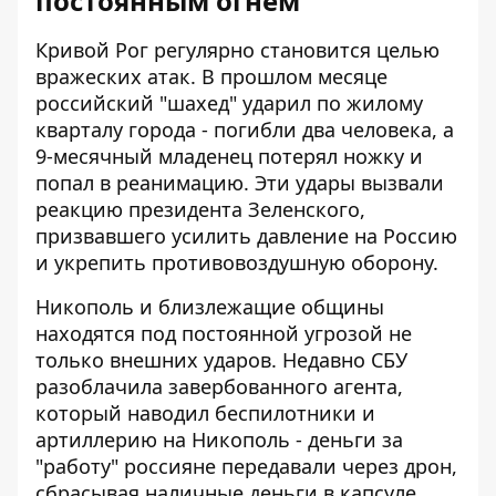
постоянным огнем
Кривой Рог регулярно становится целью
вражеских атак.
В прошлом месяце
российский "шахед" ударил по жилому
кварталу города
- погибли два человека, а
9-месячный младенец потерял ножку и
попал в реанимацию. Эти удары вызвали
реакцию президента Зеленского,
призвавшего усилить давление на Россию
и укрепить противовоздушную оборону.
Никополь и близлежащие общины
находятся под постоянной угрозой не
только внешних ударов.
Недавно СБУ
разоблачила завербованного агента,
который наводил беспилотники и
артиллерию на Никополь
- деньги за
"работу" россияне передавали через дрон,
сбрасывая наличные деньги в капсуле.