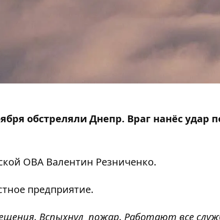
оября обстреляли Днепр. Враг
нанёс удар
п
вской ОВА
Валентин Резниченко
.
стное предприятие.
щения. Вспыхнул пожар. Работают все служб