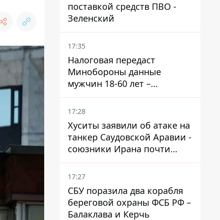
поставкой средств ПВО -
Зеленский
17:35
Налоговая передаст
Минобороны данные
мужчин 18-60 лет –
постановление Кабмина
17:28
Хуситы заявили об атаке на
танкер Саудовской Аравии -
союзники Ирана почти
закрыли Баб-эль-
Мандебский пролив
17:27
СБУ поразила два корабля
береговой охраны ФСБ РФ –
Балаклава и Керчь