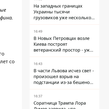
На западных границах
ные
Украины тысячи
нфина.
грузовиков уже несколько
дней в бесконечной
очереди – это признак
16:49
экономического краха
В Новых Петровцах возле
Киева построят
ветеранский простор - уже
го
нашли проектанта
лет со
16:43
В части Львова исчез свет -
произошел взрыв на
подстанции из-за бешеной
жары
16:37
Соратница Трампа Лора
Лумер заявила, что