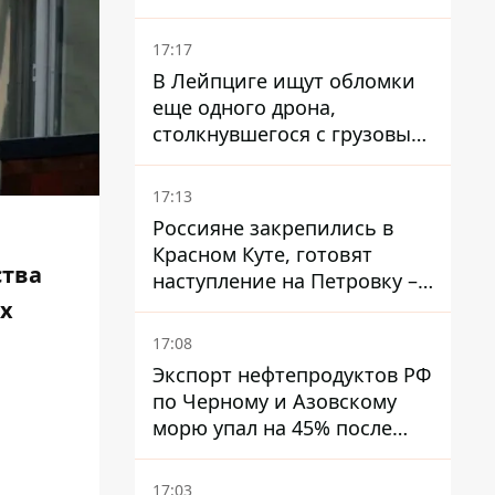
17:17
В Лейпциге ищут обломки
еще одного дрона,
столкнувшегося с грузовым
самолетом
17:13
Россияне закрепились в
Красном Куте, готовят
ства
наступление на Петровку –
на Дружковском
х
направлении есть угроза
17:08
обхода позиций ВСУ
Экспорт нефтепродуктов РФ
по Черному и Азовскому
морю упал на 45% после
ударов Украины
17:03