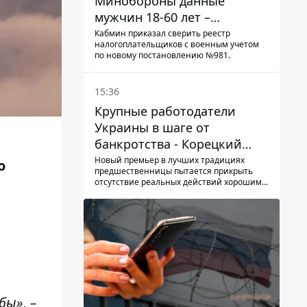
Минобороны данные
мужчин 18-60 лет –
постановление Кабмина
Кабмин приказал сверить реестр
налогоплательщиков с военным учетом
по новому постановлению №981.
15:36
Крупные работодатели
Украины в шаге от
банкротства - Корецкий
обещает им… новые склады
Новый премьер в лучших традициях
о
предшественницы пытается прикрыть
отсутствие реальных действий хорошими
словами
ы», –