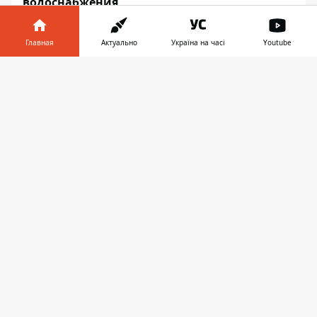
водоснабжения
Главная
Актуально
Україна на часі
Youtube
Информатор в
Скачать
АВТО
телефоне
👉
10:37
В ЗАКАРПАТЬЕ 16-ЛЕТНИЙ ВОДИТЕЛЬ
AUDI ВРЕЗАЛСЯ В МОТОЦИКЛ,
КОТОРЫМ УПРАВЛЯЛ 10-ЛЕТНИЙ