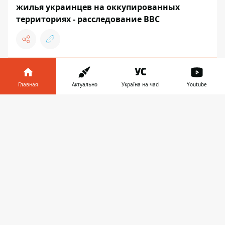
жилья украинцев на оккупированных
территориях - расследование BBC
14:27
Один человек погиб: враг атаковал
Главная
Актуально
Україна на часі
Youtube
Никополь, сгорел рейсовый автобус
Информатор в
Скачать
телефоне
👉
УКРАИНА