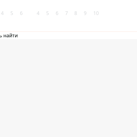
4
5
6
4
5
6
7
8
9
10
ь найти