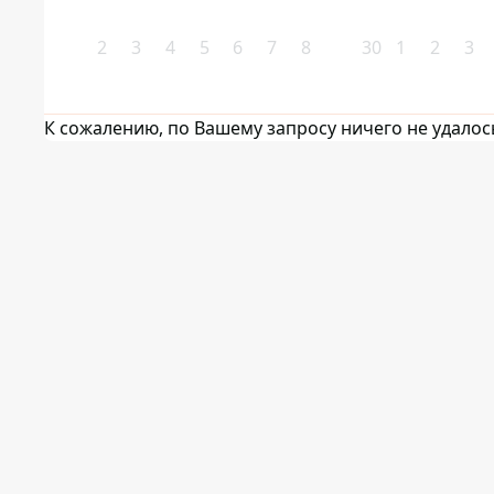
2
3
4
5
6
7
8
30
1
2
3
К сожалению, по Вашему запросу ничего не удалос