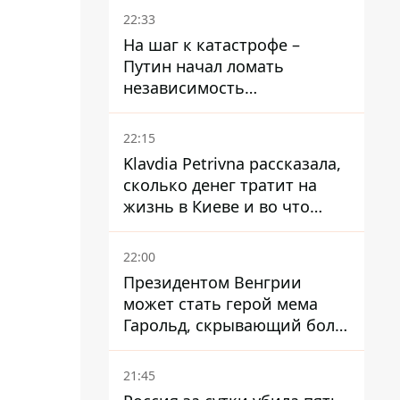
суд
22:33
На шаг к катастрофе –
Путин начал ломать
независимость
собственного Центробанка,
заставив снизить базовую
22:15
ставку
Klavdia Petrivna рассказала,
сколько денег тратит на
жизнь в Киеве и во что
вкладывает миллионы
22:00
Президентом Венгрии
может стать герой мема
Гарольд, скрывающий боль
– он возглавил народное
голосование
21:45