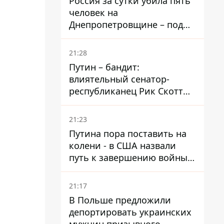
Россия за сутки убила пять
человек на
Днепропетровщине – под
ударами оказались пять
районов области
21:28
Путин – бандит:
влиятельный сенатор-
республиканец Рик Скотт
призвал Конгресс привлечь
РФ к ответственности за
21:23
войну в Украине
Путина пора поставить на
колени - в США назвали
путь к завершению войны -
National Security Journal
21:17
В Польше предложили
депортировать украинских