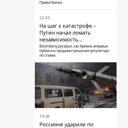
суд
ПриватБанка
22:33
На шаг к катастрофе –
Путин начал ломать
независимость
собственного Центробанка,
Bloomberg раскрыл, как Кремль впервые
публично продавил решение регулятора
заставив снизить базовую
по ставке.
ставку
19:36
Россияне ударили по