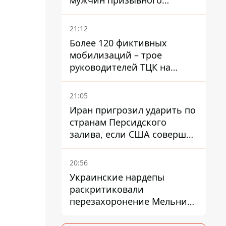
мужчин призывного
возраста - кого это может
затронуть
21:12
Более 120 фиктивных
мобилизаций – трое
руководителей ТЦК на
Волыни и Буковине
получили подозрения за
21:05
фейковые отчеты
Иран пригрозил ударить по
странам Персидского
залива, если США совершат
хотя бы одну атаку - Reuters
20:56
Украинские нардепы
раскритиковали
перезахоронение Мельника
из-за риска
дипломатической изоляции