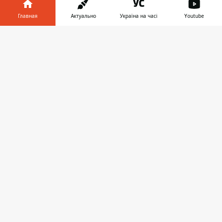
Главная
Актуально
Україна на часі
Youtube
Информатор в
Скачать
телефоне
👉
ЭКОНОМИКА
08:53
КИЕВСТАР, ВОДАФОН И ЛАЙФСЕЛЛ В
РАЗЫ ПОВЫСИЛИ ТАРИФЫ ЗА ВРЕМЯ
ВОЙНЫ