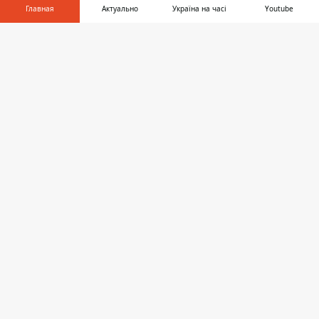
Главная
Актуально
Україна на часі
Youtube
ДНЕПР
Информатор в
Скачать
телефоне
👉
06:45
ПОГОДА НА 7 АВГУСТА: В ДНЕПРЕ
ОЖИДАЕТСЯ ЯСНОЕ НЕБО УТРОМ И
ОБЛАЧНОСТЬ ПОСЛЕ ОБЕДА
06:13