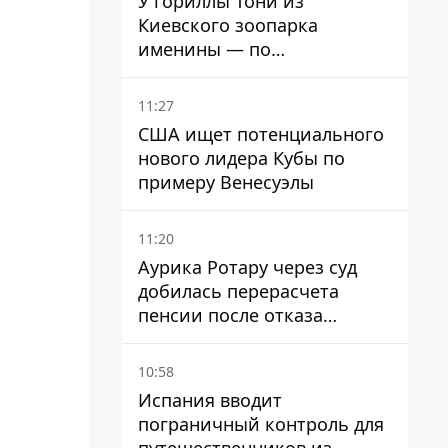
У гориллы Тони из
Киевского зоопарка
именины — по
человеческим меркам ему
уже больше 90 лет
11:27
США ищет потенциального
нового лидера Кубы по
примеру Венесуэлы
11:20
Аурика Ротару через суд
добилась перерасчета
пенсии после отказа
Пенсионного фонда
10:58
Испания вводит
пограничный контроль для