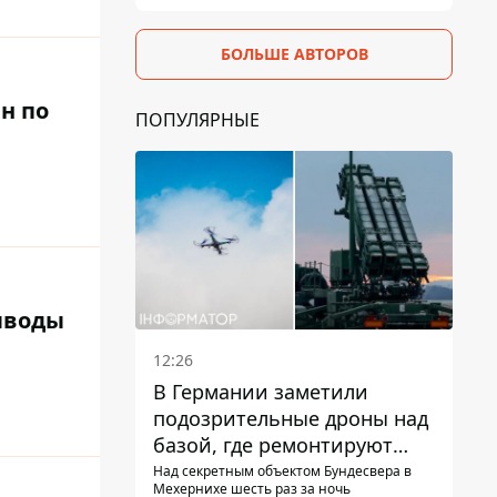
БОЛЬШЕ АВТОРОВ
н по
ПОПУЛЯРНЫЕ
выводы
12:26
В Германии заметили
подозрительные дроны над
базой, где ремонтируют
Patriot - СМИ
Над секретным объектом Бундесвера в
Мехернихе шесть раз за ночь