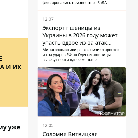
фиксировались неизвестные БпЛА
а
12:07
Экспорт пшеницы из
Украины в 2026 году может
упасть вдвое из-за атак
россиян по портам
Минагрополитики резко снизило прогноз
из-за ударов РФ по Одессе: пшеницы
Е
вывезут почти вдвое меньше
А И ИХ
12:05
му уже
Соломия Витвицкая