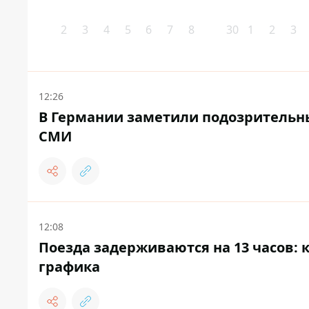
2
3
4
5
6
7
8
30
1
2
3
12:26
В Германии заметили подозрительные
СМИ
12:08
Поезда задерживаются на 13 часов: 
графика