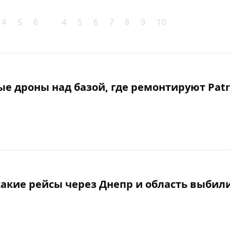
4
5
6
4
5
6
7
8
9
10
 дроны над базой, где ремонтируют Patri
какие рейсы через Днепр и область выбил