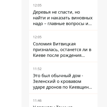
12:05
Деревья не спасти, но
найти и наказать виновных
надо – главные вопросы и
выводы из конфликта на
Теремках
12:05
Соломия Витвицкая
призналась, останется ли в
Киеве после рождения
ребенка
11:52
Это был обычный дом -
Зеленский о кровавом
ударе дронов по Киевщине,
где погибли дедушка,
бабушка и их малолетний
11:46
внук