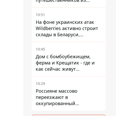
путешественников из
Италии из-за
миграционного конфликта
10:51
На фоне украинских атак
Wildberries активно строит
склады в Беларуси,
Казахстане, Узбекистане
10:45
Дом с бомбоубежищем,
ферма и Крещатик - где и
как сейчас живут
украинские знаменитости
10:29
Россияне массово
переезжают в
оккупированный
Мариуполь, а местных
оставляют без жилья