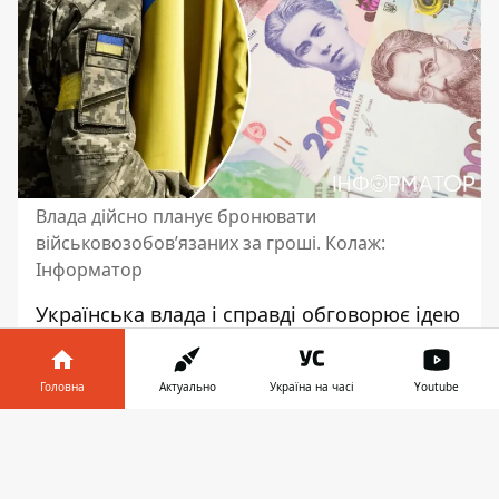
Влада дійсно планує бронювати
військовозобов’язаних за гроші. Колаж:
Інформатор
Українська влада і справді обговорює ідею
броні від мобілізації
військовозобов’язаних, які сплачують
Головна
Актуально
Україна на часі
Youtube
певну суму податків з офіційної зарплати
чи доходів. Відповідне питання можуть
Інформатор у
Завантажити
підняти на обговорення на наступному
телефоні
👉
засіданні фракції “Слуга народу”. Втім,