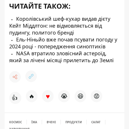
ЧИТАЙТЕ ТАКОЖ:
Королівський шеф-кухар видав дієту
Кейт Міддлтон: не відмовляється від
пудингу, политого бренді
Ель-Ніньйо вже почав псувати погоду у
2024 році - попередження синоптиків
NASA втратило зловісний астероїд,
який за лічені місяці прилетить до Землі
♥
🔥
😭
😆
😡
👍
КОСМОС
ЇЖА
ВЧЕНІ
ПРОДУКТИ
САЛАТ