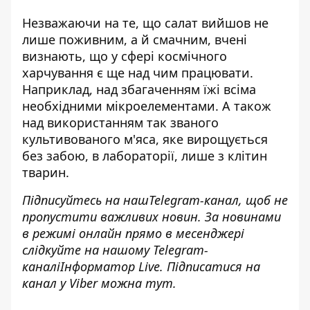
Незважаючи на те, що салат вийшов не
лише поживним, а й смачним, вчені
визнають, що у сфері космічного
харчування є ще над чим працювати.
Наприклад, над збагаченням їжі всіма
необхідними мікроелементами. А також
над використанням так званого
культивованого м'яса, яке вирощується
без забою, в лабораторії, лише з клітин
тварин.
Підписуйтесь на наш
Telegram-канал
, щоб не
пропустити важливих новин. За новинами
в режимі онлайн прямо в месенджері
слідкуйте на нашому Telegram-
каналі
Інформатор Live
. Підписатися на
канал у Viber можна
тут
.