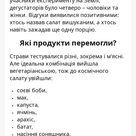
учасники експерименту на Землі,
дегустаторів було четверо – чоловіки та
жінки. Відгуки виявилися позитивними:
хтось назвав салат вишуканим, а хтось
навіть зажадав ще одну порцію.
Які продукти перемогли?
Страви тестувалися різні, зокрема і м'ясні.
Але ідеальна комбінація вийшла
вегетаріанською, тож до космічного
салату увійшли:
соєві боби,
мак,
капуста,
ячмінь,
арахіс,
батат,
насіння соняшника.