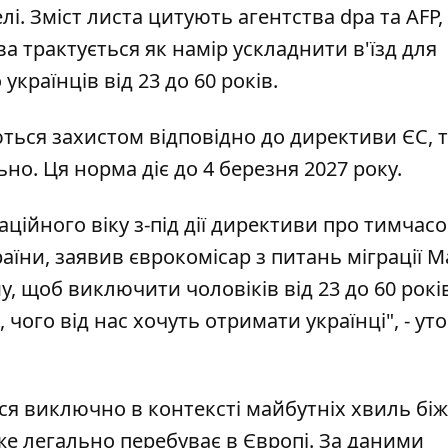
і. Зміст листа цитують агентства dpa та AFP, 
ива трактується як намір ускладнити в'їзд для
українців від 23 до 60 років.
уються захистом відповідно до директиви ЄС, 
но. Ця норма діє до 4 березня 2027 року.
ційного віку з-під дії директиви про тимчас
раїни, заявив єврокомісар з питань міграції М
у, щоб виключити чоловіків від 23 до 60 років
 чого від нас хочуть отримати українці", - ут
я виключно в контексті майбутніх хвиль біж
же легально перебуває в Європі. За даними