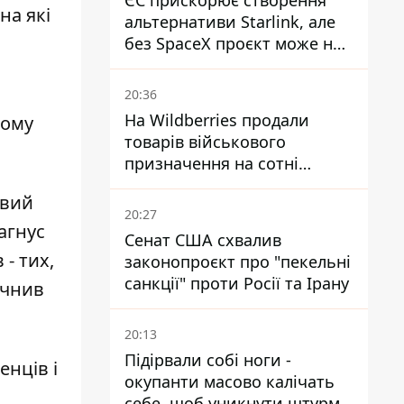
ЄС прискорює створення
на які
альтернативи Starlink, але
без SpaceX проєкт може не
обійтися
20:36
На Wildberries продали
тому
товарів військового
призначення на сотні
мільйонів, але удари ЗСУ
овий
змінили ситуацію
20:27
агнус
Сенат США схвалив
 - тих,
законопроєкт про "пекельні
санкції" проти Росії та Ірану
очнив
20:13
Підірвали собі ноги -
енців і
окупанти масово калічать
себе, щоб уникнути штурмів