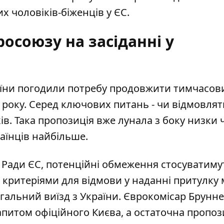
х чоловіків-біженців у ЄС.
осоюзу на засіданні у
раїни погодили потребу продовжити тимчасов
7 року. Серед ключових питань - чи відмовля
ків. Така пропозиція вже лунала з боку низки 
раїнців найбільше.
 Ради ЄС, потенційні обмеження стосуватиму
критеріями для відмови у наданні притулку
егальний виїзд з України. Єврокомісар Брунн
запитом офіційного Києва, а остаточна пропоз