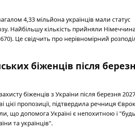
агалом 4,33 мільйона українців мали статус
зу. Найбільшу кількість прийняли Німеччина 
92 670). Це свідчить про нерівномірний розподі
ських біженців після берез
ахисту біженців з України після березня 2027
 цієї пропозиції, підтвердила речниця Єврок
или, що допомога Україні є непохитною і "буд
їни та українців".