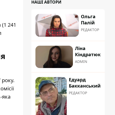
НАШІ АВТОРИ
Ольга
Палій
(1 241
РЕДАКТОР
л
Ліна
ня
Кіндратюк
ADMIN
Едуард
 року.
Бакканський
омісії
РЕДАКТОР
ь-яка