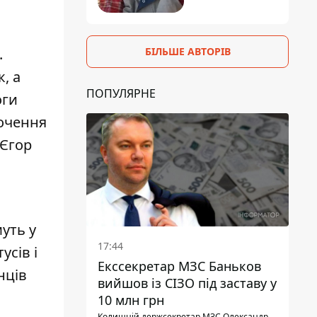
БІЛЬШЕ АВТОРІВ
.
, а
ПОПУЛЯРНЕ
оги
рочення
 Єгор
уть у
17:44
усів і
Екссекретар МЗС Баньков
нців
вийшов із СІЗО під заставу у
10 млн грн
Колишній держсекретар МЗС Олександр