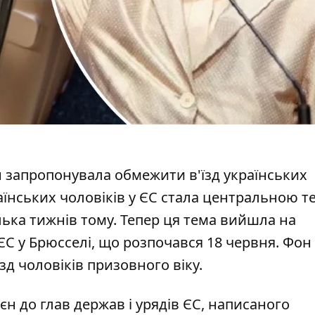
н запропонувала обмежити в'їзд українських
аїнських чоловіків
у ЄС стала центральною 
лька тижнів тому. Тепер ця тема вийшла на
ЄС у Брюсселі, що розпочався 18 червня. Фон
д чоловіків призовного віку.
єн до глав держав і урядів ЄС, написаного