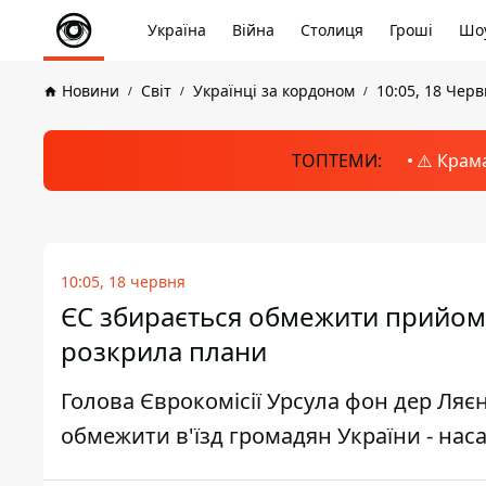
Україна
Війна
Столиця
Гроші
Шоу
Новини
Світ
Українці за кордоном
10:05, 18 Чер
ТОПТЕМИ:
⚠️ Крам
10:05, 18 червня
ЄС збирається обмежити прийом 
розкрила плани
Голова Єврокомісії Урсула фон дер Ляє
обмежити в'їзд громадян України - наса