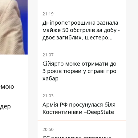
21:19
Дніпропетровщина зазнала
майже 50 обстрілів за добу -
двоє загиблих, шестеро
постраждалих
21:07
Сійярто може отримати до
3 років тюрми у справі про
хабар
темою
21:03
Армія РФ просунулася біля
 дер
Костянтинівки –DeepState
20:50