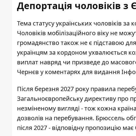
Депортація чоловіків з Є
Тема статусу українських чоловіків за 
Чоловіків мобілізаційного віку не можут
громадянство також не є підставою для
українцям за кордоном ухвалюється ко
виплат навряд чи призведе до масового
Чернєв у коментарях для
видання Інф
Після березня 2027 року правила переб
Загальноєвропейську директиву про пр
незміненому вигляді - тож кожна країн
дозволів на перебування. Брюссель о
після 2027
- відповідну пропозицію має