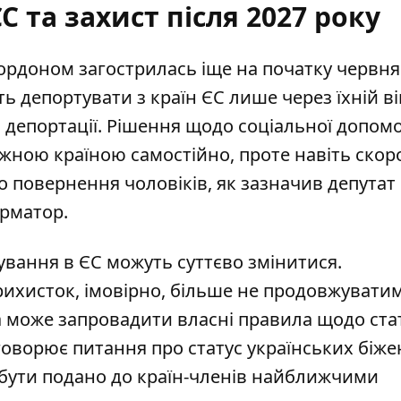
С та захист після 2027 року
кордоном загострилась іще на початку червня
ь депортувати з країн ЄС лише через їхній вік
 депортації. Рішення щодо соціальної допом
жною країною самостійно, проте навіть ско
 повернення чоловіків, як зазначив депутат
орматор
.
ування в ЄС можуть суттєво змінитися.
ихисток, імовірно, більше не продовжуватим
а може запровадити власні правила щодо стат
бговорює питання про
статус українських біже
 бути подано до країн-членів найближчими