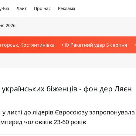
-Біз
Лайт
Про нас
Реклама
вня 2026
аторськ, Костянтинівка
🔴 Ракетний удар 5 серпня
українських біженців - фон дер Ляєн
н у листі до лідерів Євросоюзу запропонувала
мперед чоловіків 23-60 років