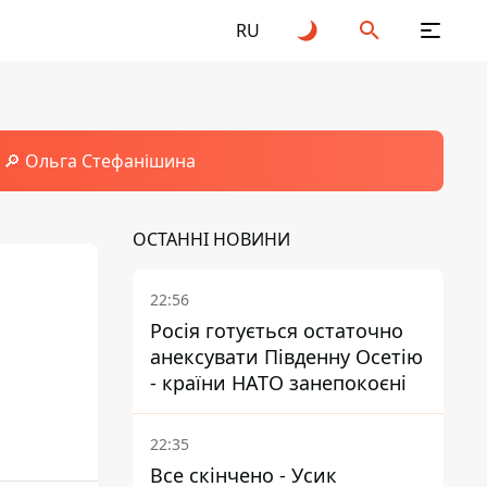
RU
🔎 Ольга Стефанішина
ОСТАННІ НОВИНИ
22:56
Росія готується остаточно
анексувати Південну Осетію
- країни НАТО занепокоєні
22:35
Все скінчено - Усик