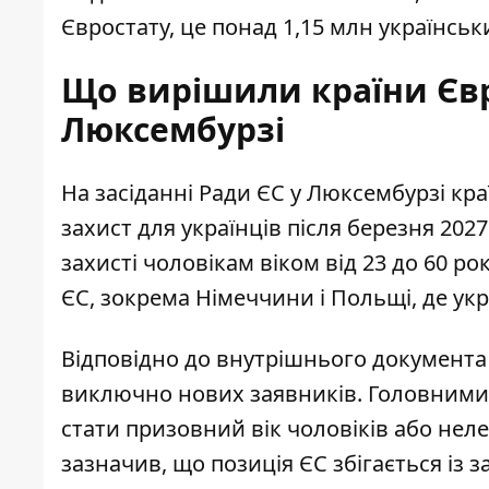
Євростату, це понад 1,15 млн українськи
Що вирішили країни Євр
Люксембурзі
На засіданні Ради ЄС у Люксембурзі к
захист для українців після березня 202
захисті чоловікам віком від 23 до 60 ро
ЄС, зокрема Німеччини і Польщі, де ук
Відповідно до внутрішнього документа
виключно нових заявників. Головними 
стати призовний вік чоловіків або нел
зазначив, що позиція ЄС збігається із 