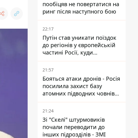
пообіцяв не повертатися на
ринг після наступного бою
22:17
Путін став уникати поїздок
до регіонів у європейській
частині Росії, куди
регулярно долітають дрони
21:57
Бояться атаки дронів - Росія
посилила захист базу
атомних підводних човнів
за 7400 км від України
21:24
Зі "Скелі" штурмовиків
почали переводити до
інших підрозділів - ЗМІ