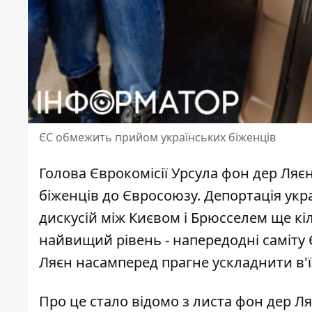
ЄС обмежить прийом українських біженців
Голова Єврокомісії Урсула фон дер Ляє
біженців до Євросоюзу.
Депортація укр
дискусій між Києвом і Брюсселем ще кі
найвищий рівень - напередодні саміту 
Ляєн насамперед прагне ускладнити в'їз
Про це стало відомо з листа фон дер Ля