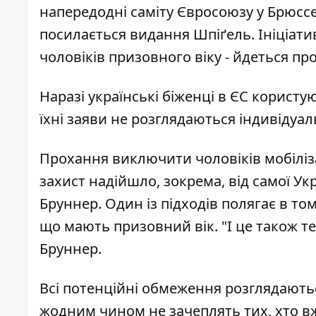
напередодні саміту Євросоюзу у Брюссел
посилається
видання Шпіґель
. Ініціат
чоловіків призовного віку - йдеться про 
Наразі українські біженці в ЄС корист
їхні заяви не розглядаються індивідуаль
Прохання виключити чоловіків мобіліза
захист надійшло, зокрема, від самої Ук
Бруннер. Один із підходів полягає в том
що мають призовний вік. "І це також те,
Бруннер.
Всі потенційні обмеження розглядаютьс
жодним чином не зачеплять тих, хто в