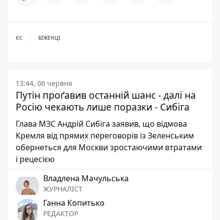
ЄС
БІЖЕНЦІ
13:44, 06 червня
Путін проґавив останній шанс - далі на
Росію чекають лише поразки - Сибіга
Глава МЗС Андрій Сибіга заявив, що відмова
Кремля від прямих переговорів із Зеленським
обернеться для Москви зростаючими втратами
і рецесією
Владлена Мачульська
ЖУРНАЛІСТ
Ганна Копитько
РЕДАКТОР