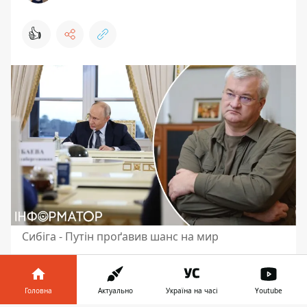
👍
Сибіга - Путін проґавив шанс на мир
Москва відкинула пропозицію президента
України Володимира Зеленського щодо
Головна
Актуально
Україна на часі
Youtube
прямих мирних переговорів - і цим