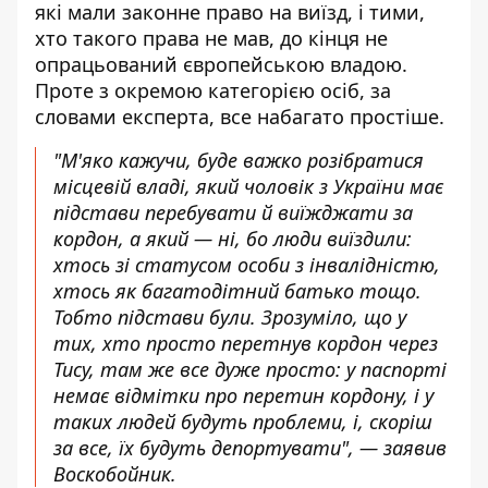
які мали законне право на виїзд, і тими,
хто такого права не мав, до кінця не
опрацьований європейською владою.
Проте з окремою категорією осіб, за
словами експерта, все набагато простіше.
"М'яко кажучи, буде важко розібратися
місцевій владі, який чоловік з України має
підстави перебувати й виїжджати за
кордон, а який — ні, бо люди виїздили:
хтось зі статусом особи з інвалідністю,
хтось як багатодітний батько тощо.
Тобто підстави були. Зрозуміло, що у
тих, хто просто перетнув кордон через
Тису, там же все дуже просто: у паспорті
немає відмітки про перетин кордону, і у
таких людей будуть проблеми, і, скоріш
за все, їх будуть депортувати", — заявив
Воскобойник.