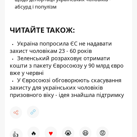
абсурд і популізм
ЧИТАЙТЕ ТАКОЖ:
Україна попросила ЄС не надавати
захист чоловікам 23 - 60 років
Зеленський розраховує отримати
кошти з пакету Євросоюзу у 90 млрд євро
вже у червні
У Євросоюзі обговорюють скасування
захисту для українських чоловіків
призовного віку - ідея знайшла підтримку
♥
🔥
😭
😆
😡
👍