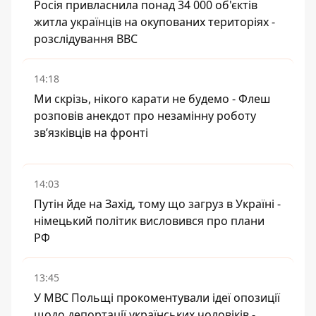
Росія привласнила понад 34 000 об'єктів
житла українців на окупованих територіях -
розслідування BBC
14:18
Ми скрізь, нікого карати не будемо - Флеш
розповів анекдот про незамінну роботу
зв’язківців на фронті
14:03
Путін йде на Захід, тому що загруз в Україні -
німецький політик висловився про плани
РФ
13:45
У МВС Польщі прокоментували ідеї опозиції
щодо депортації українських чоловіків -