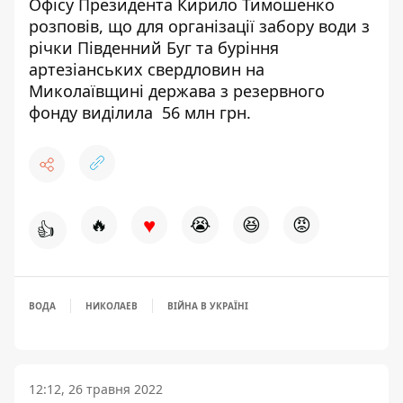
Офісу Президента Кирило Тимошенко
розповів
, що для
організації забору води
з
річки Південний Буг та
буріння
артезіанських свердловин
на
Миколаївщині
держава з резервного
фонду виділила 56 млн грн
.
♥
🔥
😭
😆
😡
👍
ВОДА
НИКОЛАЕВ
ВІЙНА В УКРАЇНІ
12:12, 26 травня 2022