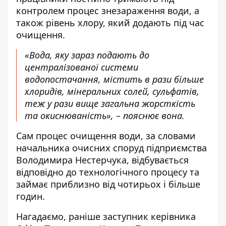
контролем процес знезараження води, а
також рівень хлору, який додають під час
очищення.
«Вода, яку зараз подають до
централізованої системи
водопостачання
,
містить в рази більше
хлоридів, мінеральних солей, сульфатів,
теж у рази вище загальна жорсткість
та окиснюваність»,
–
пояснює
вона.
Сам процес очищення води, за словами
начальник
а
очисних споруд
підприємства
Володимир
а
Нестерчук
а,
відбувається
відповідно до
технологічного
процесу
та
займає
приблизно від чотирьох і більше
годин
.
Нагадаємо, раніше заступник керівника