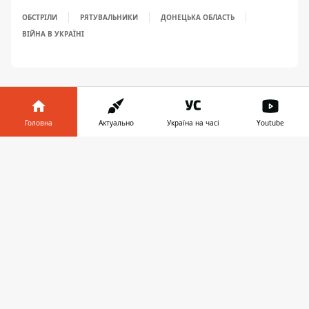
ОБСТРІЛИ
РЯТУВАЛЬНИКИ
ДОНЕЦЬКА ОБЛАСТЬ
ВІЙНА В УКРАЇНІ
Головна
Актуально
Україна на часі
Youtube
Інформатор у
Завантажити
ЗАПРОПОНУВАТИ НОВИНУ
телефоні
👉
Світ
Україна
Київ
Регіони