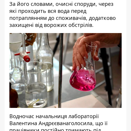
За його словами,
очисні споруди
,
через
які проходить вся вода перед
потраплянням до споживачів, додатково
захищені від ворожих обстрілів.
Водночас
начальниця лабораторії
Валентина Андрєєва
наголосила, що
її
працівники
постійно тримають під