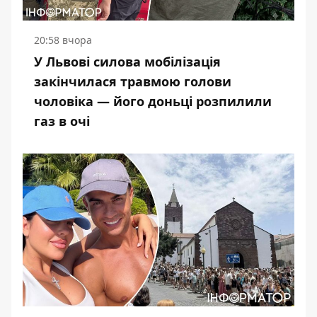
20:58 вчора
У Львові силова мобілізація
закінчилася травмою голови
чоловіка — його доньці розпилили
газ в очі