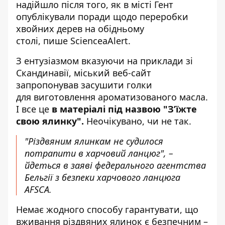
надійшло після того, як в місті Гент
опублікували поради щодо
переробки
хвойних дерев
на обідньому
столі,
пише ScienceaAlert
.
З ентузіазмом вказуючи на приклади зі
Скандинавії, міський веб-сайт
запропонував засушити голки
для виготовлення ароматизованого масла.
І все це
в матеріалі під назвою "З’їжте
свою ялинку".
Неочікувано, чи не так.
"Різдвяним ялинкам не судилося
потрапити в харчовий ланцюг", –
йдеться в заяві федерального агентства
Бельгії з безпеки харчового ланцюга
AFSCA.
Немає жодного способу гарантувати, що
вживання різдвяних ялинок є безпечним –