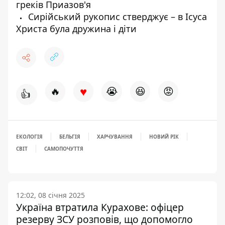
греків Приазов'я
Сирійський рукопис стверджує – в Ісуса
Христа була дружина і діти
♥
🔥
😭
😆
😡
👍
ЕКОЛОГІЯ
БЕЛЬГІЯ
ХАРЧУВАННЯ
НОВИЙ РІК
СВІТ
САМОПОЧУТТЯ
12:02, 08 січня 2025
Україна втратила Курахове: офіцер
резерву ЗСУ розповів, що допомогло