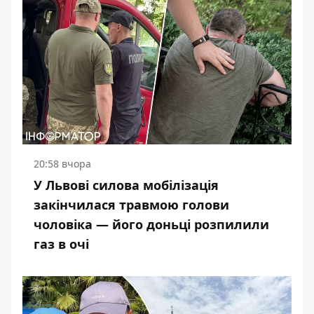
20:58 вчора
У Львові силова мобілізація
закінчилася травмою голови
чоловіка — його доньці розпилили
газ в очі