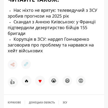
Нас ніхто не врятує: телеведучий з ЗСУ
зробив прогнози на 2025 рік
Скандал з Анною Київською: у Франції
підтвердили дезертирство бійців 155
бригади
Корупція в ЗСУ: нардеп Гончаренко
заговорив про проблему та нарвався на
хейт військових
♥
🔥
😭
😆
😡
👍
КУРАХОВЕ
ДОНЕЦЬКА ОБЛАСТЬ
ЗСУ