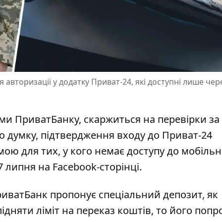
авторизації у додатку Приват-24, які доступні лише чер
ами ПриватБанку, скаржиться на
перевірки за
го думку, підтвердження входу до Приват-24
ою для тих, у кого немає доступу до мобіль
7 липня на Facebook-сторінці.
иватБанк пропонує спеціальний
депозит, як
ідняти ліміт на переказ коштів, то його поп