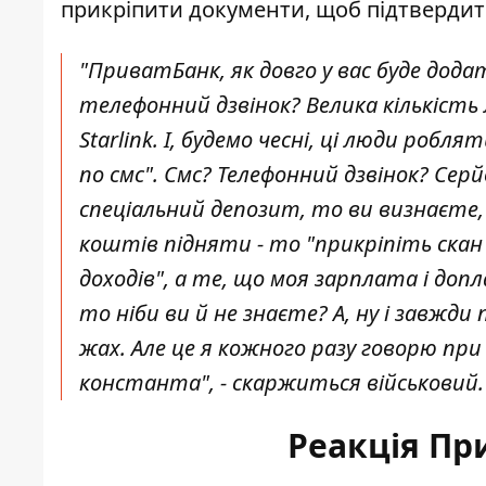
прикріпити документи, щоб підтверди
"ПриватБанк, як довго у вас буде дод
телефонний дзвінок? Велика кількість
Starlink. І, будемо чесні, ці люди роб
по смс". Смс? Телефонний дзвінок? Се
спеціальний депозит, то ви визнаєте, щ
коштів підняти - то "прикріпіть ска
доходів", а те, що моя зарплата і доп
то ніби ви й не знаєте? А, ну і завжд
жах. Але це я кожного разу говорю пр
константа", - скаржиться військовий
Реакція Пр