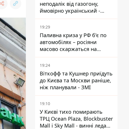
неподалік від газогону,
ймовірно український -
Міноборони країни
19:29
Паливна криза у РФ б'є по
автомобілях – росіяни
масово скаржаться на
поломки через неякісний
бензин
19:24
Віткофф та Кушнер приїдуть
до Києва та Москви раніше,
ніж планували - ЗМІ
19:10
У Києві тихо помирають
ТРЦ Ocean Plaza, Blockbuster
Mall і Sky Mall - винні ледачі