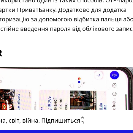
икористано один із таких способів: ОТР-паро
 картки ПриватБанку. Додатково для додатка
торизацію за допомогою відбитка
пальця аб
остійне введення
пароля від облікового запис
R
а, світ, війна. Підпишиться👇