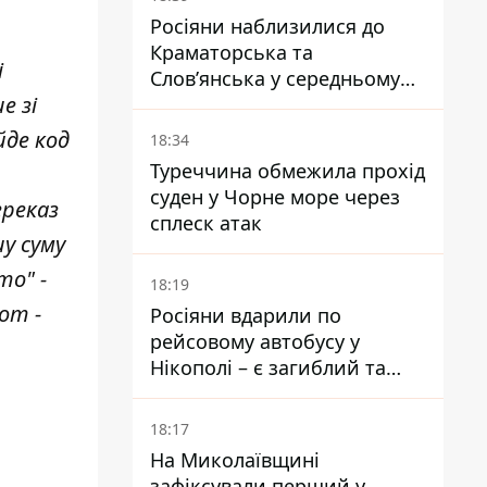
Росіяни наблизилися до
Краматорська та
і
Слов’янська у середньому
е зі
на 10 км - експерт
попередив про посилення
йде код
18:34
наступу
Туреччина обмежила прохід
суден у Чорне море через
ереказ
сплеск атак
у суму
то" -
18:19
от -
Росіяни вдарили по
рейсовому автобусу у
Нікополі – є загиблий та
поранені
18:17
На Миколаївщині
зафіксували перший у