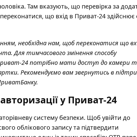
чоловіка. Там вказують, що перевірка за дод
переконатися, що вхід в Приват-24 здійснює
ням, необхідна нам, щоб переконатися що вхі
нта. Для тимчасового змінення способу
Приват-24 потрібно мати доступ до камери 
картки. Рекомендуємо вам звернутись в підтр
 ПриватБанку.
авторизації у Приват-24
торівневу систему безпеки. Щоб увійти до
свого облікового запису та підтвердити