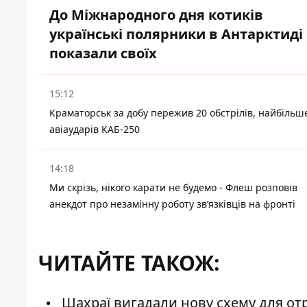
До Міжнародного дня котиків
українські полярники в Антарктиді
показали своїх
15:12
Краматорськ за добу пережив 20 обстрілів, найбільш
авіаударів КАБ-250
14:18
Ми скрізь, нікого карати не будемо - Флеш розповів
анекдот про незамінну роботу зв’язківців на фронті
ЧИТАЙТЕ ТАКОЖ:
Шахраї вигадали нову схему для отр