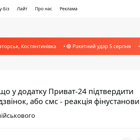
-Біз
Лайт
Про нас
Реклама
аторськ, Костянтинівка
🔴 Ракетний удар 5 серпня
що у додатку Приват-24 підтвердити
вінок, або смс - реакція фінустанови
військового