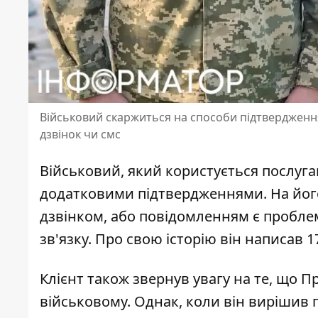
Військовий скаржиться на способи підтвердження 
дзвінок чи смс
Військовий, який користується послуг
додатковими підтвердженнями
. На йо
дзвінком, або повідомленням є проблем
зв'язку. Про свою історію він написав 1
Клієнт також звернув увагу на те, що
Пр
військовому. Однак, коли він вирішив п