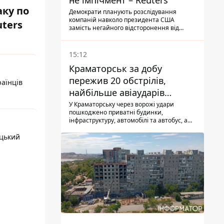
не імпічмент – Reuters
ку по
Демократи планують розслідування
компаній навколо президента США
uters
замість негайного відсторонення від
посади.
15:12
Краматорськ за добу
пережив 20 обстрілів,
раїнців
найбільше авіаударів
КАБ-250
У Краматорську через ворожі удари
пошкоджено приватні будинки,
інфраструктуру, автомобілі та автобус, а
загалом за добу на Донеччині загинула
ецький
одна людина і ще 15 отримали поранення