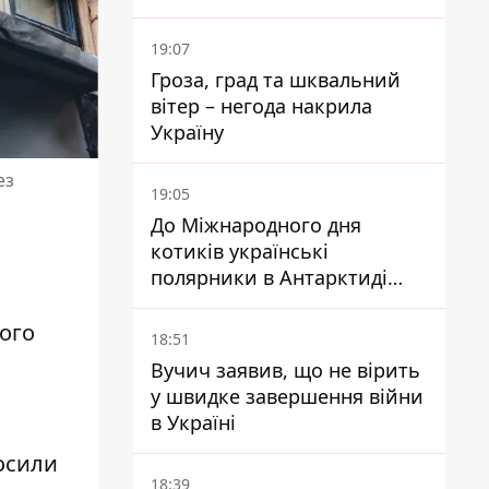
менеджери й канібалізм
19:07
Гроза, град та шквальний
вітер – негода накрила
Україну
ез
19:05
До Міжнародного дня
котиків українські
полярники в Антарктиді
показали своїх
ного
18:51
Вучич заявив, що не вірить
у швидке завершення війни
в Україні
росили
18:39