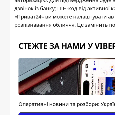
авторизацію. Для підтвердження буде в
дзвінок із банку; ПІН-код від активної
«Приват24» ви можете налаштувати ав
розпізнавання обличчя
. Це замінить п
СТЕЖТЕ ЗА НАМИ У VIBE
Оперативні новини та розбори: Україн