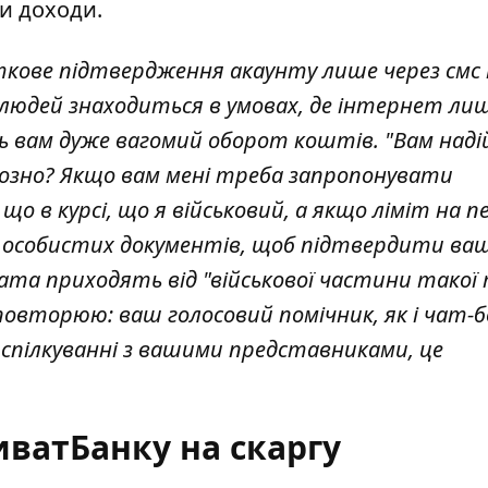
ти доходи.
аткове підтвердження акаунту лише через смс 
 людей знаходиться в умовах, де інтернет лиш
лять вам дуже вагомий оборот коштів. "Вам наді
рйозно? Якщо вам мені треба запропонувати
о в курсі, що я військовий, а якщо ліміт на п
н особистих документів, щоб підтвердити ваш
лата приходять від "військової частини такої 
и повторюю: ваш голосовий помічник, як і чат-б
и спілкуванні з вашими представниками, це
.
иватБанку на скаргу