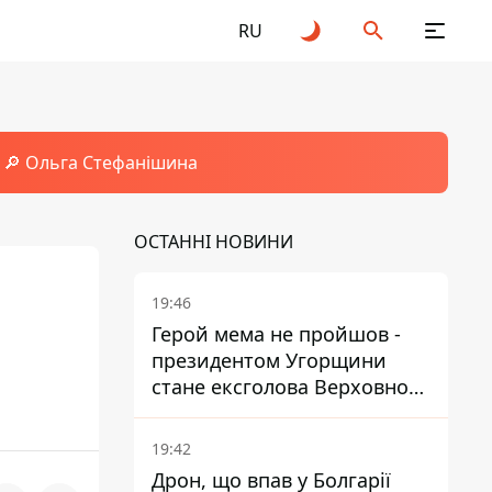
RU
🔎 Ольга Стефанішина
ОСТАННІ НОВИНИ
19:46
Герой мема не пройшов -
президентом Угорщини
стане ексголова Верховного
Суду, якого критикував
Орбан
19:42
Дрон, що впав у Болгарії