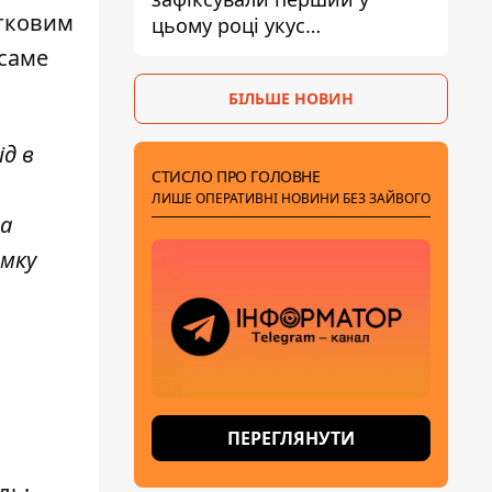
атковим
цьому році укус
небезпечного каракурта
 саме
БІЛЬШЕ НОВИН
д в
СТИСЛО ПРО ГОЛОВНЕ
ЛИШЕ ОПЕРАТИВНІ НОВИНИ БЕЗ ЗАЙВОГО
та
имку
ПЕРЕГЛЯНУТИ