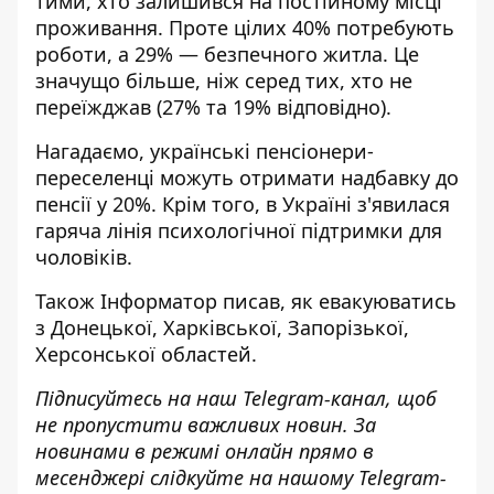
тими, хто залишився на постійному місці
проживання. Проте цілих 40% потребують
роботи, а 29% — безпечного житла. Це
значущо більше, ніж серед тих, хто не
переїжджав (27% та 19% відповідно).
Нагадаємо, українські
пенсіонери-
переселенці можуть отримати надбавку до
пенсії
у 20%. Крім того, в Україні
з'явилася
гаряча лінія психологічної підтримки
для
чоловіків.
Також
Інформатор
писав, як
евакуюватись
з Донецької, Харківської, Запорізької,
Херсонської
областей.
Підписуйтесь на наш
Telegram-канал
, щоб
не пропустити важливих новин. За
новинами в режимі онлайн прямо в
месенджері слідкуйте на нашому Telegram-