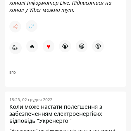
каналі
Інформатор Live
. Підписатися на
канал у Viber можна
тут
.
♥
🔥
😭
😆
😡
👍
ВПО
13:25, 02 грудня 2022
Коли може настати полегшення з
забезпеченням електроенергією:
відповідь "Укренерго"
"Укренерго" не відключає від світла конкретні