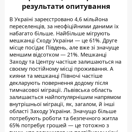
результати опитування
В Україні
зареєстровано
4,6 мільйона
переселенців, за неофіційними даними їх
набагато більше. Найбільше мігрують
мешканці Сходу України — це 61%. Друге
місце посідає Південь, але вже зі значуще
меншим відсотком — 21%. Мешканці
Заходу та Центру частіше залишаються на
своєму постійному місці проживання. А
кияни та
мешканці
Півночі частіше
декларують повернення додому після
тимчасової міграції. Львівська область
залишається найпопулярнішим напрямом
внутрішньої міграції, як, загалом, й інші
області Заходу України. Значущо більше
потребують роботи та безпечного житла
65% потребує грошей — це
тотожно
з