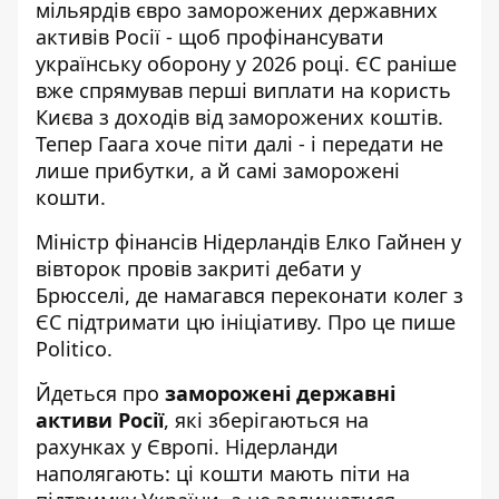
мільярдів євро заморожених державних
активів Росії - щоб профінансувати
українську оборону у 2026 році. ЄС раніше
вже
спрямував перші виплати на користь
Києва з доходів від заморожених коштів.
Тепер Гаага хоче піти далі - і передати не
лише прибутки, а й самі заморожені
кошти.
Міністр фінансів Нідерландів Елко Гайнен у
вівторок провів закриті дебати у
Брюсселі,
де намагався переконати колег
з
ЄС підтримати цю ініціативу. Про це пише
Politico.
Йдеться про
заморожені державні
активи Росії
, які зберігаються на
рахунках у Європі. Нідерланди
наполягають: ці кошти мають піти на