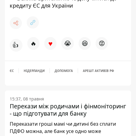
кредиту ЄС для України
♥
🔥
😭
😆
😡
👍
ЄС
НІДЕРЛАНДИ
ДОПОМОГА
АРЕШТ АКТИВІВ РФ
15:37, 08 травня
Перекази між родичами і фінмоніторинг
- що підготувати для банку
Переказати гроші мамі чи дитині без сплати
ПДФО можна, але банк усе одно може