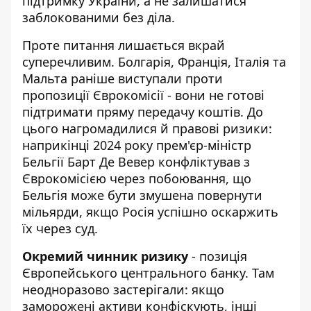
підтримку України, а не залишатися
заблокованими без діла.
Проте питання лишається вкрай
суперечливим. Болгарія, Франція, Італія та
Мальта раніше виступали проти
пропозиції Єврокомісії - вони не готові
підтримати пряму передачу коштів. До
цього нагромадилися й правові ризики:
наприкінці 2024 року прем'єр-міністр
Бельгії Барт Де Вевер конфліктував з
Єврокомісією через побоювання, що
Бельгія може бути змушена повернути
мільярди, якщо Росія успішно оскаржить
їх через суд.
Окремий чинник ризику
- позиція
Європейського центрального банку. Там
неодноразово застерігали: якщо
заморожені активи конфіскують, інші