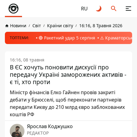
RU
Новини
Світ
Країни світу
16:16, 8 Травня 2026
🔴 Ракетний удар 5 серпня
⚠️ Краматорськ, 
ТОПТЕМИ:
16:16, 08 травня
В ЄС хочуть поновити дискусії про
передачу Україні заморожених активів -
є ті, хто проти
Міністр фінансів Елко Гайнен провів закриті
дебати у Брюсселі, щоб переконати партнерів
передати Києву до 210 млрд євро заблокованих
коштів РФ
Ярослав Коджушко
РЕДАКТОР