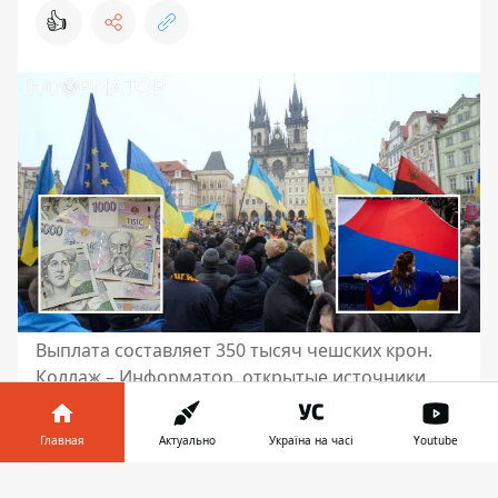
👍
Выплата составляет 350 тысяч чешских крон.
Коллаж – Информатор, открытые источники
В Чехии предложили расширить для
Главная
Актуально
Україна на часі
Youtube
находящихся в стране под временной
защитой
украинок доступ к
Информатор в