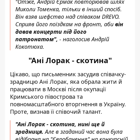
"Отже,
Андрій Єрмак
повторював шлях
Миколи Томенка, тільки в інший спосіб.
Він взяв шефство над співаком DREVO.
Сприяв його поїздкам на фронт, аби
він
давав концерти під його
патронатом",
- наголосив Андрій
Кокотюха.
"Ані Лорак - скотина"
Цікаво, що письменник засудив співачку-
зрадницю Ані Лорак, яка обрала жити й
працювати в Москві після окупації
Кримського півострова та
повномасштабного вторгнення в Україну.
Проте, визнав її співочий талант.
"Ані Лорак - скотина, нині ще й
зрадниця.
Але в згаданий час вона була
відібрана на "Євробачення" на конкурсній