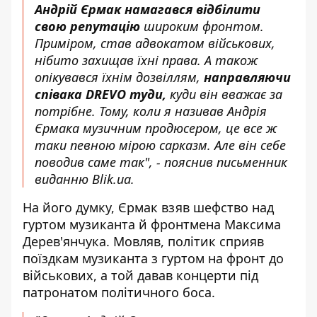
Андрій Єрмак намагався відбілити
свою репутацію
широким фронтом.
Приміром, став адвокатом військових,
нібито захищав їхні права. А також
опікувався їхнім дозвіллям,
направляючи
співака DREVO туди,
куди він вважає за
потрібне. Тому, коли я називав Андрія
Єрмака музичним продюсером, це все ж
таки певною мірою сарказм. Але він себе
поводив саме так", - пояснив письменник
виданню
Blik.ua
.
На його думку, Єрмак взяв шефство над
гуртом музиканта й фронтмена Максима
Дерев'янчука. Мовляв, політик сприяв
поїздкам музиканта з гуртом на фронт до
військових, а той давав концерти під
патронатом політичного боса.