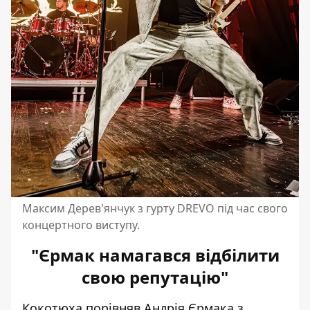
Максим Дерев'янчук з гурту DREVO під час свого
концертного виступу.
"Єрмак намагався відбілити
свою репутацію"
Кокотюха порівняв
Андрія Єрмака
з