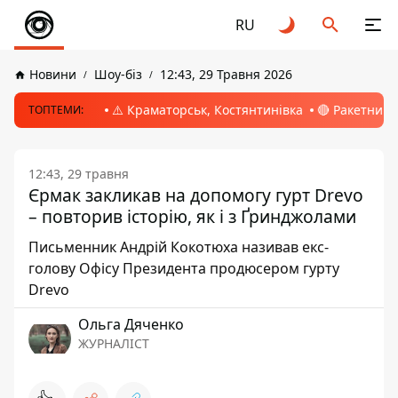
RU
Новини
Шоу-біз
12:43, 29 Травня 2026
⚠️ Краматорськ, Костянтинівка
🔴 Ракетний 
ТОПТЕМИ:
12:43, 29 травня
Єрмак закликав на допомогу гурт Drevo
– повторив історію, як і з Ґринджолами
Письменник Андрій Кокотюха називав екс-
голову Офісу Президента продюсером гурту
Drevo
Ольга Дяченко
ЖУРНАЛІСТ