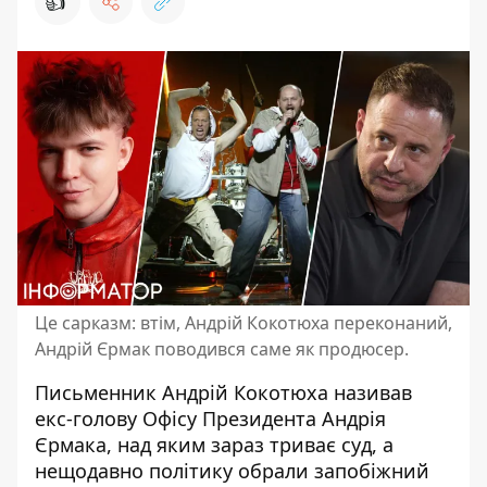
👍
Це сарказм: втім, Андрій Кокотюха переконаний,
Андрій Єрмак поводився саме як продюсер.
Письменник
Андрій Кокотюха
називав
екс-голову Офісу Президента Андрія
Єрмака, над яким зараз триває суд, а
нещодавно політику обрали запобіжний