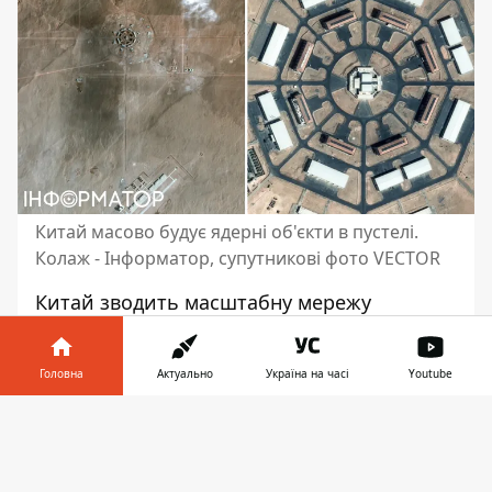
Китай масово будує ядерні об'єкти в пустелі.
Колаж - Інформатор, супутникові фото VECTOR
Китай зводить
масштабну мережу
стартових майданчиків
, бункерів і вузлів
зв'язку поруч із ядерними шахтами в
Головна
Актуально
Україна на часі
Youtube
пустельному районі Сіньцзян на
північному заході країни. Таким чином
Інформатор у
Завантажити
Китай прагне гарантувати здатність
телефоні
👉
завдати удару у відповідь навіть після
можливого превентивного нападу на