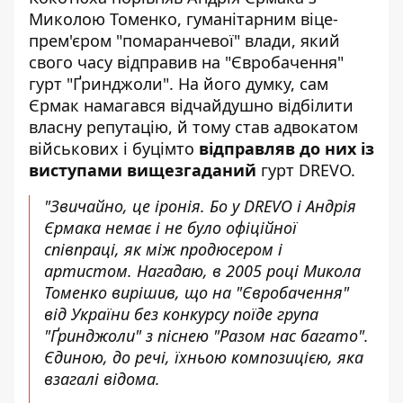
Миколою Томенко, гуманітарним віце-
прем'єром "помаранчевої" влади, який
свого часу відправив на "Євробачення"
гурт "Ґринджоли". На його думку, сам
Єрмак намагався відчайдушно відбілити
власну репутацію, й тому став адвокатом
військових і буцімто
відправляв до них із
виступами вищезгаданий
гурт DREVO
.
"Звичайно, це іронія. Бо у DREVO і Андрія
Єрмака немає і не було офіційної
співпраці, як між продюсером і
артистом. Нагадаю, в 2005 році Микола
Томенко вирішив, що на "Євробачення"
від України без конкурсу поїде група
"Ґринджоли" з піснею "Разом нас багато".
Єдиною, до речі, їхньою композицією, яка
взагалі відома.