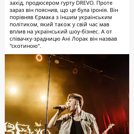
захід, продюсером гурту DREVO. Проте
зараз він пояснив, що це була іронія. Він
порівняв Єрмака з іншим українським
політиком, який також у свій час мав
вплив на український шоу-бізнес. А от
співачку-зрадницю Ані Лорак він назвав
"скотиною".