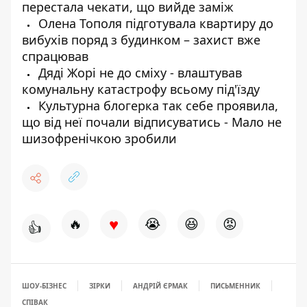
перестала чекати, що вийде заміж
Олена Тополя підготувала квартиру до
вибухів поряд з будинком – захист вже
спрацював
Дяді Жорі не до сміху - влаштував
комунальну катастрофу всьому під'їзду
Культурна блогерка так себе проявила,
що від неї почали відписуватись - Мало не
шизофренічкою зробили
♥
🔥
😭
😆
😡
👍
ШОУ-БІЗНЕС
ЗІРКИ
АНДРІЙ ЄРМАК
ПИСЬМЕННИК
СПІВАК