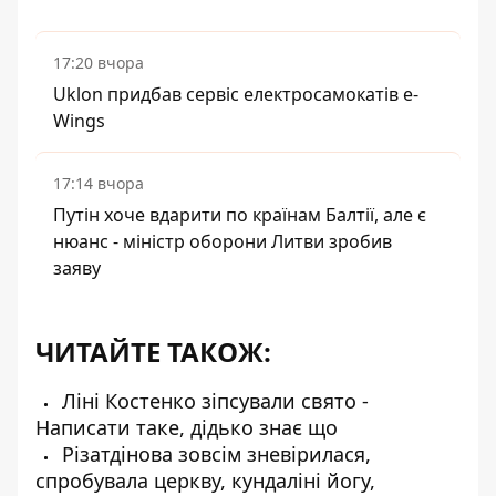
17:20 вчора
Uklon придбав сервіс електросамокатів e-
Wings
17:14 вчора
Путін хоче вдарити по країнам Балтії, але є
нюанс - міністр оборони Литви зробив
заяву
ЧИТАЙТЕ ТАКОЖ:
Ліні Костенко зіпсували свято -
Написати таке, дідько знає що
Різатдінова зовсім зневірилася,
спробувала церкву, кундаліні йогу,