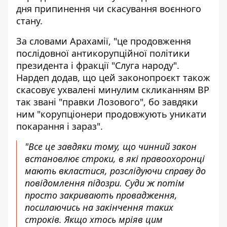
дня припинення чи скасування воєнного
стану.
За словами Арахамії, "це продовження
послідовної антикорупційної політики
президента і фракції "Слуга народу".
Нардеп додав, що цей законопроєкт також
скасовує ухвалені минулим скликанням ВР
так звані "правки Лозового", бо завдяки
ним "корупціонери продовжують уникати
покарання і зараз".
"Все це завдяки тому, що чинний закон
встановлює строки, в які правоохоронці
мають вкластися, розслідуючи справу до
повідомлення підозри. Суди ж потім
просто закривають провадження,
посилаючись на закінчення таких
строків. Якщо хтось мріяв цим