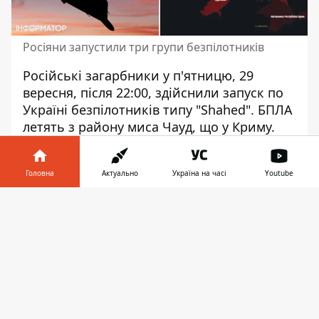
Росіяни запустили три групи безпілотників
Російські загарбники у п'ятницю, 29
вересня, після 22:00,
здійснили запуск по
Україні безпілотників
типу "Shahed". БПЛА
летять з району миса Чауд, що у Криму.
Загроза застосування існує одразу у
декількох областях країни.
Головна
Актуально
Україна на часі
Youtube
Нараз повітряна тривога лунає в Одеській,
Інформатор у
Херсонській, Миколаївській, Черкаській,
Завантажити
телефоні
👉
Кіровоградській та Вінницькій областях.
Моніторингові канали повідомляють, що
йде бойова робота. Підрозділи Сил ППО
впевнено знищують ворожі "мопеди".