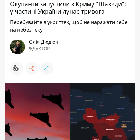
Окупанти запустили з Криму "Шахеди":
у частині України лунає тривога
Перебувайте в укриттях, щоб не наражати себе
на небезпеку
Юлія Дюдюн
РЕДАКТОР
👍