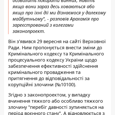
дозволить покарати винних, навіть
якщо вони зараз десь ховаються або
якщо про їхні дії ми дізнаємося у далекому
майбутньому", - розповів Арахамія про
зареєстрований з колегами
законопроект.
Він з'явився 29 вересня на сайті Верховної
Ради. Ним пропонується внести зміни до
Кримінального кодексу та Кримінального
процесуального кодексу України щодо
забезпечення ефективності здійснення
кримінального провадження та
притягнення до відповідальності за
корупційні злочини (№10100).
Згідно з законопроектом, у випадку
вчинення тяжкого або особливо тяжкого
злочину "перебіг давності зупиняється на
період воєнного стану". А відновлюється з