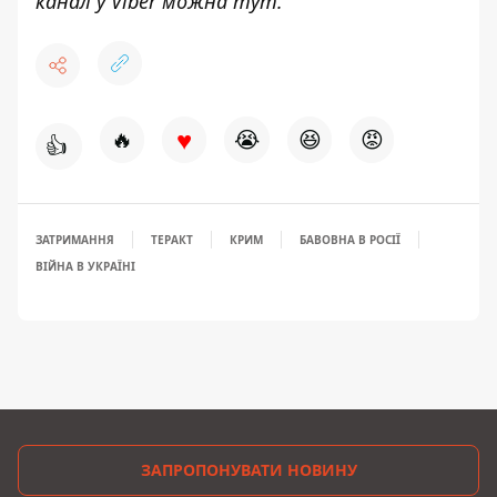
канал у Viber можна
тут
.
♥
🔥
😭
😆
😡
👍
ЗАТРИМАННЯ
ТЕРАКТ
КРИМ
БАВОВНА В РОСІЇ
ВІЙНА В УКРАЇНІ
ЗАПРОПОНУВАТИ НОВИНУ