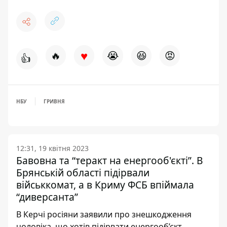
♥
🔥
😭
😆
😡
👍
НБУ
ГРИВНЯ
12:31, 19 квітня 2023
Бавовна та “теракт на енергооб'єкті”. В
Брянській області підірвали
військкомат, а в Криму ФСБ впіймала
“диверсанта”
В Керчі росіяни заявили про знешкодження
чоловіка, що хотів підірвати енергооб’єкт