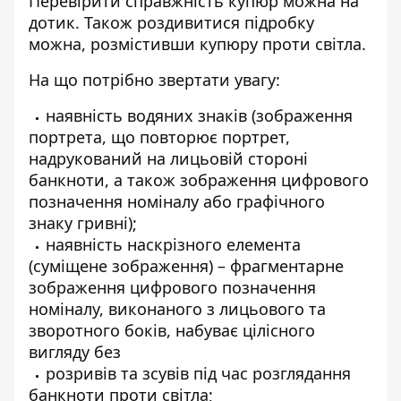
Перевірити справжність купюр можна на
дотик. Також роздивитися підробку
можна, розмістивши купюру проти світла.
На що потрібно звертати увагу:
наявність водяних знаків (зображення
портрета, що повторює портрет,
надрукований на лицьовій стороні
банкноти, а також зображення цифрового
позначення номіналу або графічного
знаку гривні);
наявність наскрізного елемента
(суміщене зображення) – фрагментарне
зображення цифрового позначення
номіналу, виконаного з лицьового та
зворотного боків, набуває цілісного
вигляду без
розривів та зсувів під час розглядання
банкноти проти світла;