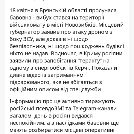
18 квітня в Брянській області
пролунала
бавовна
- вибух стався на території
військкомату в місті Новозибків. Місцевий
губернатор заявив про атаку дроном з
боку ЗСУ, але доказів ні щодо
безпілотника, ні щодо пошкоджень будівлі
ніхто не надав. Водночас, в Криму росіяни
заявили про запобігання “теракту” на
одному з енергооб’єктів Керчі. Показали
дивне відео із затриманням
підозрюваного, яке не збігається з
офіційним описом від спецслужби.
Інформацію про це активно тиражують
російські псевдоЗМІ та Telegram-канали.
Загалом, день в росіян видався
неспокійним, а з наслідками бавовни ще
мають розбиратися місцеві оперативні