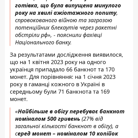
готівка, що була випущена минулого
року на хвилі ажіотажного попиту
,
спровокованого війною та загрозою
потенційних блекаутів через ракетні
обстріли рф», - пояснили фахівці
Національного банку.
За результатами дослідження виявилося,
що на 1 квітня 2023 року на одного
українця припадало 66 банкнот та 170
монет. Для порівняння: на 1 січня 2023
року в гаманці кожного в Україні в
середньому були 71 банкнота та 169
монет.
«
Найбільше в обігу перебуває банкнот
номіналом 500 гривень
(27% від
загальної кількості банкнот в обігу), а
с
еред монет – номіналом 10 копійок