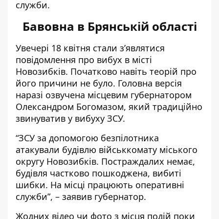
служби.
Бавовна в Брянській області
Увечері 18 квітня стали з’являтися
повідомлення про вибух
в місті
Новозибків. Початково навіть теорій про
його причини не було. Головна версія
наразі озвучена місцевим губернатором
Олександром Богомазом, який традиційно
звинуватив у вибуху ЗСУ.
“ЗСУ за допомогою безпілотника
атакували будівлю військкомату міського
округу Новозибків. Постраждалих немає,
будівля частково пошкоджена, вибиті
шибки. На місці працюють оперативні
служби”, – заявив губернатор.
Жодних відео чи фото з місця подій поки