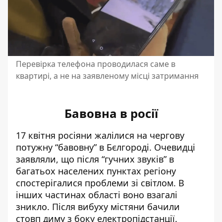
Перевірка телефона проводилася саме в
квартирі, а не на заявленому місці затримання
Бавовна в росії
17 квітня росіяни жалілися на чергову
потужну “бавовну” в Бєлгороді
. Очевидці
заявляли, що після “гучних звуків” в
багатьох населених пунктах регіону
спостерігалися проблеми зі світлом. В
інших частинах області воно взагалі
зникло. Після вибуху містяни бачили
стовп диму з боку електропідстанції.