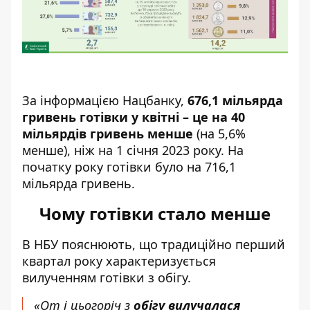
За інформацією Нацбанку,
676,1 мільярда
гривень готівки у квітні – це на 40
мільярдів гривень менше
(на 5,6%
менше), ніж на 1 січня 2023 року. На
початку року готівки було на 716,1
мільярда гривень.
Чому готівки стало менше
В НБУ пояснюють, що традиційно перший
квартал року характеризується
вилученням готівки з обігу.
«От і цьогоріч з
обігу вилучалася