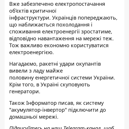
Вже забезпечено електропостачання
об’єктів критичної
інфраструктури
. Українців попереджають,
що наближається похолодання і
споживання електроенергії зростатиме,
відповідно навантаження на
мережі
теж.
Тож важливо економно користуватися
електроенергією.
Нагадаємо, ракетні
удари окупантів
вивели з ладу майже
половину
енергетичної системи України.
Крім того, в Україні
скуповують
генератори
.
Також
Інформатор
писав, як
систему
"акумулятор-інвертор" підключити
до
домашньої мережі.
Підписуйтесь на наш
Telegram-канал
, щоб