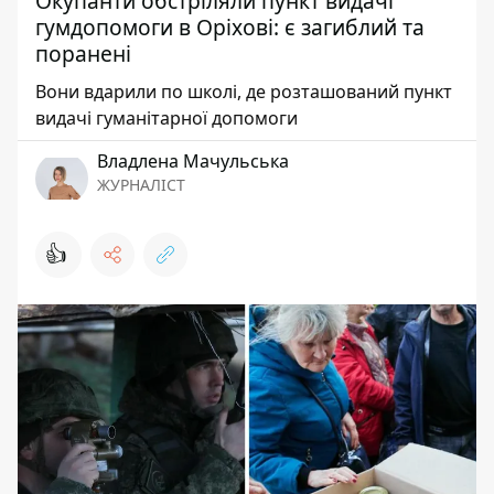
Окупанти обстріляли пункт видачі
гумдопомоги в Оріхові: є загиблий та
поранені
Вони вдарили по школі, де розташований пункт
видачі гуманітарної допомоги
Владлена Мачульська
ЖУРНАЛІСТ
👍