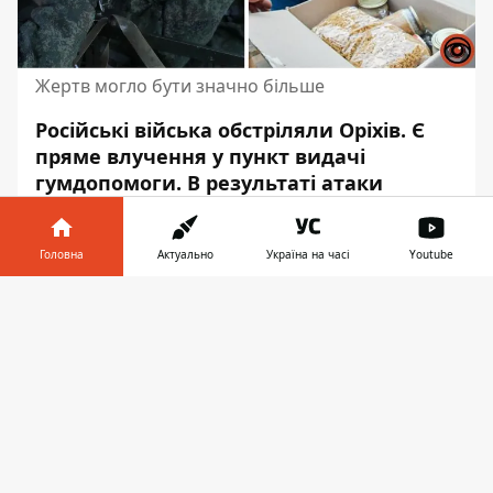
Жертв могло бути значно більше
Російські війська обстріляли Оріхів.
Є
пряме влучення
у пункт видачі
гумдопомоги. В результаті атаки
загинула людина, ще двоє отримали
поранення.
Головна
Актуально
Україна на часі
Youtube
Про це
повідомив
очільник Запорізької
Інформатор у
обласної військової адміністрації
Завантажити
телефоні
👉
Олександр Старух.За його словами, ворог
продовжує обстрілювати місто.
"Прямо зараз російські нелюді
обстрілюють Оріхів. В результаті
прямого влучання у пункт видачі
гуманітарної допомоги у приміщенні