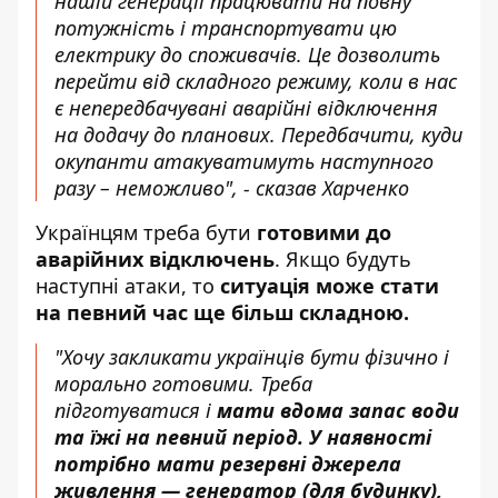
нашій генерації працювати на повну
потужність і транспортувати цю
електрику до споживачів. Це дозволить
перейти від складного режиму, коли в нас
є непередбачувані аварійні відключення
на додачу до планових. Передбачити, куди
окупанти атакуватимуть наступного
разу – неможливо", - сказав Харченко
Українцям треба бути
готовими до
аварійних відключень
. Якщо будуть
наступні атаки, то
ситуація може стати
на певний час ще більш складною.
"Хочу закликати українців бути фізично і
морально готовими. Треба
підготуватися і
мати вдома запас води
та їжі на певний період. У наявності
потрібно мати резервні джерела
живлення — генератор (для будинку),