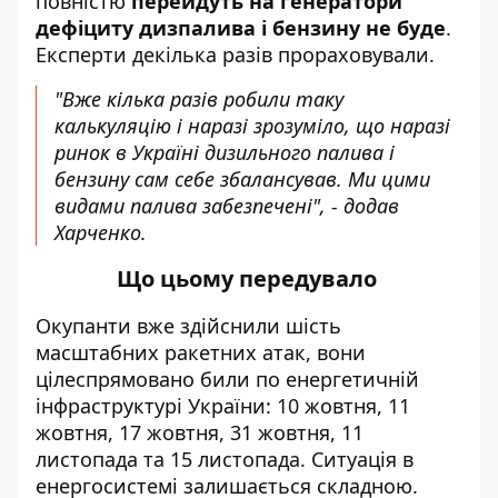
повністю
перейдуть на генератори
дефіциту дизпалива і бензину не буде
.
Експерти декілька разів прораховували.
"Вже кілька разів робили таку
калькуляцію і наразі зрозуміло, що наразі
ринок в Україні дизильного палива і
бензину сам себе збалансував. Ми цими
видами палива забезпечені", - додав
Харченко.
Що цьому передувало
Окупанти вже
здійснили
шість
масштабних ракетних атак, вони
цілеспрямовано били по енергетичній
інфраструктурі України: 10 жовтня, 11
жовтня, 17 жовтня, 31 жовтня, 11
листопада та 15 листопада. Ситуація в
енергосистемі залишається складною.