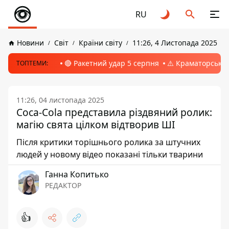
RU
Новини
Світ
Країни світу
11:26, 4 Листопада 2025
🔴 Ракетний удар 5 серпня
⚠️ Краматорськ, 
ТОПТЕМИ:
11:26, 04 листопада 2025
Coca-Cola представила різдвяний ролик:
магію свята цілком відтворив ШІ
Після критики торішнього ролика за штучних
людей у новому відео показані тільки тварини
Ганна Копитько
РЕДАКТОР
👍