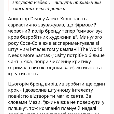
зіпсувала Різдво", - пишуть прихильники
класичних версій ролика.
Аніматор Disney Алекс Хірш навіть
саркастично зауважував, що фірмовий
червоний колір бренду тепер "символізує
кров безробітних художників". Минулого
року Coca-Cola вже експериментувала зі
штучним інтелектом у кампанії The World
Needs More Santas ("Світу потрібно більше
Сант"), яка, попри численну критику,
отримала високі оцінки за ефективність і
креативність.
Цьогоріч бренд вирішив зробити ще один
крок - і дозволив штучному інтелекту
повністю відтворити магію свята. За
словами Мези, "джина вже не повернути у
пляшку", тож компанія планує й надалі