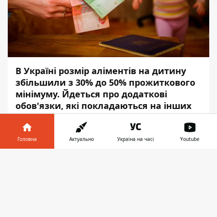
В Україні розмір аліментів на дитину
збільшили з 30% до 50% прожиткового
мінімуму. Йдеться про додаткові
обов'язки, які покладаються на інших
членів сім'ї та родичів дітей.
Відповідне рішення ухвалили на засіданні
Головна
Актуально
Україна на часі
Youtube
Верховної Ради, передає
Інформатор
.
Інформатор у
Завантажити
Документ встановлює єдиний мінімальний
телефоні
👉
розмір аліментів
не менше ніж 50 %
прожиткового мінімуму
для дитини
відповідного віку. Наразі такий розмір
становить не менше 30%. Якщо батьки з