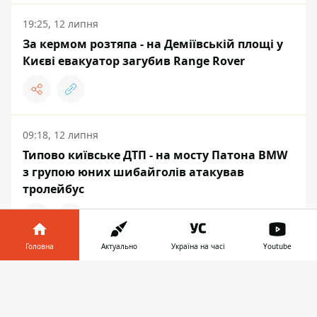
19:25, 12 липня
За кермом розтяпа - на Деміївській площі у
Києві евакуатор загубив Range Rover
09:18, 12 липня
Типово київське ДТП - на мосту Патона BMW
з групою юних шибайголів атакував
тролейбус
Головна
Актуально
Україна на часі
Youtube
АВТО
Інформатор у
Завантажити
телефоні
👉