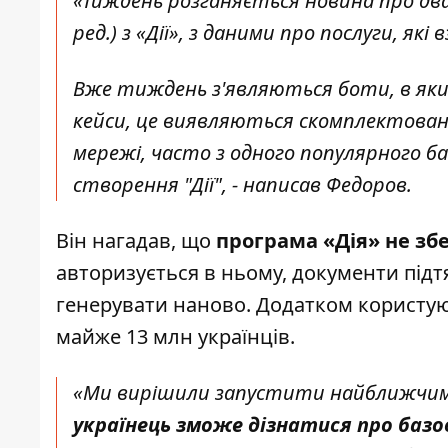
«Тиждень розганяється новина про два
ред.
) з «Дії», з даними про послуги, які 
Вже тиждень з'являються боти, в яки
кейси, це виявляються скомплектовані 
мережі, часто з одного популярного б
створення "Дії", - написав Федоров.
Він нагадав, що
програма «Дія» не збе
авторизується в ньому, документи підт
генерувати наново. Додатком користую
майже 13 млн українців.
«Ми вирішили запустити найближчим ч
українець зможе дізнатися про базо