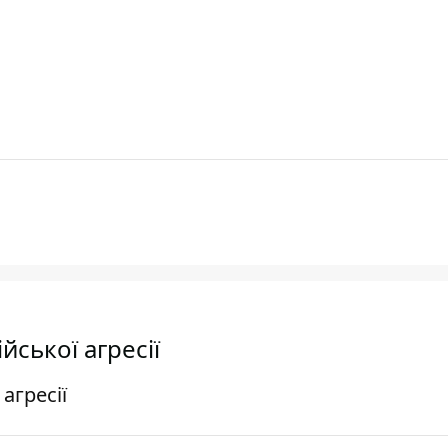
йської агресії
агресії