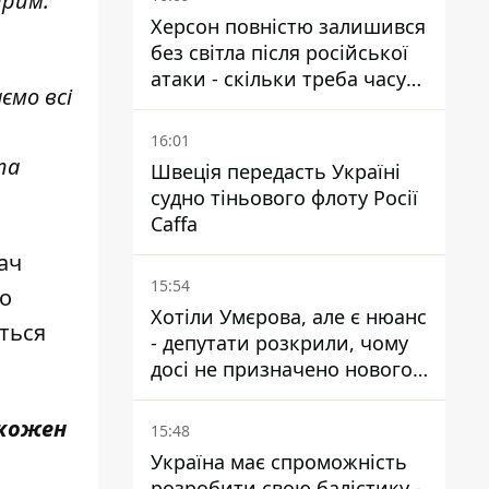
прим.
Херсон повністю залишився
без світла після російської
атаки - скільки треба часу
ємо всі
на відновлення
16:01
та
Швеція передасть Україні
судно тіньового флоту Росії
Caffa
ач
15:54
но
Хотіли Умєрова, але є нюанс
ться
- депутати розкрили, чому
досі не призначено нового
посла у США
кожен
15:48
Україна має спроможність
розробити свою балістику -