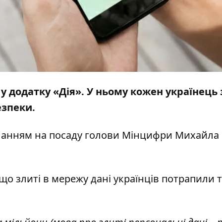
» у додатку «Дія». У ньому кожен українец
езпеки.
ланням
на посаду
голови Мінцифри Михайла
що злиті в мережу дані українців потрапили т