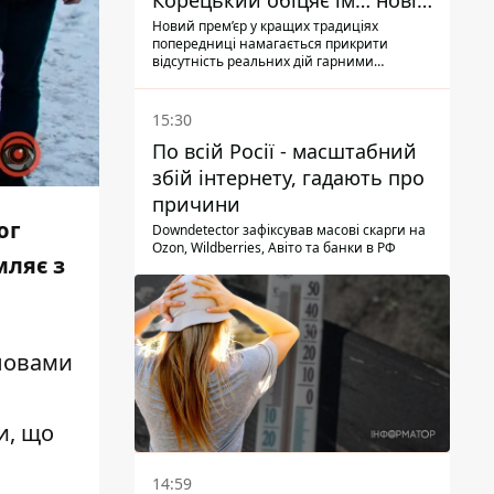
Корецький обіцяє їм… нові
склади
Новий прем’єр у кращих традиціях
попередниці намагається прикрити
відсутність реальних дій гарними
словами
15:30
По всій Росії - масштабний
збій інтернету, гадають про
причини
юг
Downdetector зафіксував масові скарги на
Ozon, Wildberries, Авіто та банки в РФ
мляє з
словами
и, що
14:59