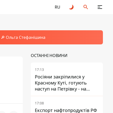
RU
🔎 Ольга Стефанішина
ОСТАННІ НОВИНИ
17:13
Росіяни закріпилися у
Красному Куті, готують
наступ на Петрівку - на
Дружківському напрямку є
загроза обходу позицій ЗСУ
17:08
Експорт нафтопродуктів РФ