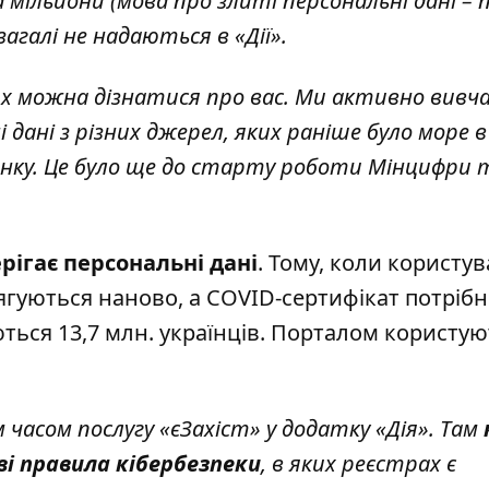
 мільйони (
мова про злиті персональні дані – 
взагалі не надаються в «Дії».
х можна дізнатися про вас. Ми активно вивча
дані з різних джерел, яких раніше було море в
анку. Це було ще до старту роботи Мінцифри 
рігає персональні дані
. Тому, коли користув
ягуються наново, а COVID-сертифікат потріб
ться 13,7 млн. українців. Порталом користую
асом послугу «єЗахіст» у додатку «Дія». Там
ві правила кібербезпеки
, в яких реєстрах є