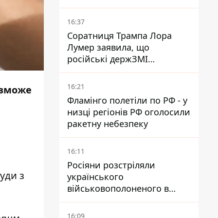
спеку
16:37
Соратниця Трампа Лора
Лумер заявила, що
російські держЗМІ
розгорнули проти неї
пропагандистську кампанію
16:21
ь зможе
Фламінго полетіли по РФ - у
низці регіонів РФ оголосили
ракетну небезпеку
16:11
Росіяни розстріляли
уди з
українського
військовополоненого в
районі Мирного на
Донеччині
16:09