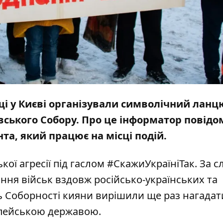
щі у Києві організували символічний ланц
вського Собору. Про це інформатор повідо
та, який працює на місці подій.
кої агресії під гаслом #СкажиУкраїніТак. За 
ання військ вздовж російсько-українських та
ь Соборності кияни вирішили ще раз нагадат
опейською державою.