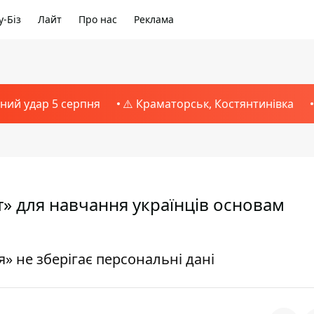
-Біз
Лайт
Про нас
Реклама
тний удар 5 серпня
⚠️ Краматорськ, Костянтинівка
ст» для навчання українців основам
» не зберігає персональні дані