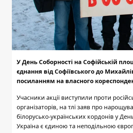
У День Соборності на Софійській пло
єднання від Софіївського до Михайлі
посиланням на власного кореспонден
Учасники акції виступили проти російсь
організаторів, на тлі заяв про нарощув
білорусько-українських кордонів у Ден
Україна є єдиною та неподільною євр