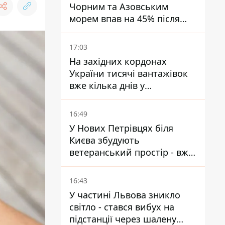
Чорним та Азовським
морем впав на 45% після
ударів України
17:03
На західних кордонах
України тисячі вантажівок
вже кілька днів у
нескінченній черзі - це
ознака економічного краху
16:49
У Нових Петрівцях біля
Києва збудують
ветеранський простір - вже
знайшли проєктанта
16:43
У частині Львова зникло
світло - стався вибух на
підстанції через шалену