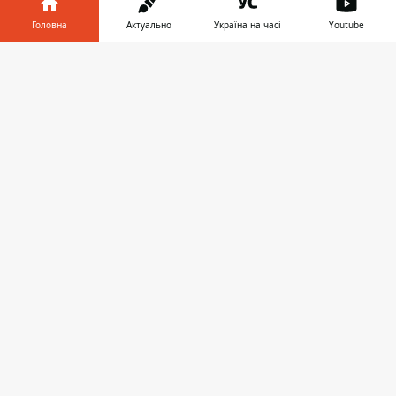
Головна
Актуально
Україна на часі
Youtube
БІЗНЕС
Інформатор у
Завантажити
телефоні
👉
09:26, 26 червня 2024
БАНКИ УКРАЇНИ ПІДПИСАЛИ
МЕМОРАНДУМ ПРО ПІЛЬГОВЕ
КРЕДИТУВАННЯ ВІДНОВЛЕННЯ
ЕНЕРГОІНФРАСТРУКТУРИ: КУДИ ЙТИ
ЗА ГРОШИМА