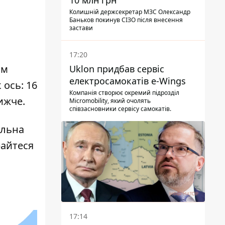
10 млн грн
Колишній держсекретар МЗС Олександр
Баньков покинув СІЗО після внесення
застави
17:20
ям
Uklon придбав сервіс
електросамокатів e-Wings
 ось: 16
Компанія створює окремий підрозділ
нижче.
Micromobility, який очолять
співзасновники сервісу самокатів.
альна
райтеся
17:14