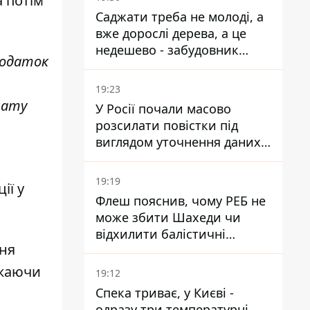
а потім
була заступницею
Саджати треба не молоді, а
Галущенка
вже дорослі дерева, а це
недешево - забудовник
податок
Ніконов
19:23
лату
У Росії почали масово
розсилати повістки під
виглядом уточнення даних
для набору контрактників
19:19
ії у
Флеш пояснив, чому РЕБ не
може збити Шахеди чи
відхилити балістичні
ння
ракети
ажаючи
19:12
Спека триває, у Києві -
одразу три температурні