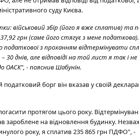
О, але не отримав відповіді від податкової, 
ністративного суду Києва.
ки: військовий збір (його я вже сплатив) та 
437,92 грн (саме його стягує з мене податкова).
до податкової з проханням відтермінувати сп
 30 днів, але відповіді на той лист я так і не
 ОАСК", - пояснив Шабунін.
й податковий борг він вказав у своїй декларац
погасити протягом цього року. Відтермінува
ав зароблене на відновлення будинку. Незв
нулого року, я сплатив 235 865 грн ПДФО", -