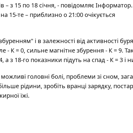
– з 15 по 18 січня, - повідомляє
Інформатор
.
а 15-те – приблизно о 21:00 очікується
буренням" і в залежності від активності бур
 - К = 0, сильне магнітне збурення - К = 9. Так
 4, а з 18-го показники підуть на спад - К = 3 і 
 можливі головні болі, проблеми зі сном, заг
 більше рідини, зробіть вранці зарядку, поста
жирної їжі.