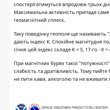
спостерігатимуться впродовж трьох днів 
Максимальна активність припаде саме н
геомагнітний сплеск.
Таку поведінку геополя ще називають "з
дають індекс К. Спокійне магнітудне поле
січня цей індекс складе К = 5, 17-го - К =
При магнітних бурях такої "потужності"
слабкість та дратівливість. Тому пийте
не пити кави, алкоголю та не вживати 