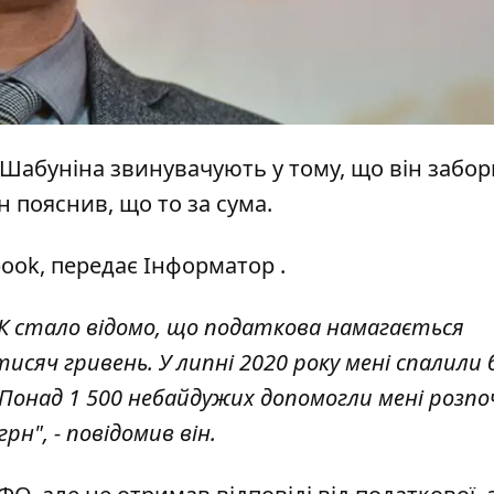
я Шабуніна звинувачують у тому, що він забор
н пояснив, що то за сума.
ook, передає Інформатор .
СК стало відомо, що податкова намагається
тисяч гривень. У липні 2020 року мені спалили
. Понад 1 500 небайдужих допомогли мені розп
грн", - повідомив він.