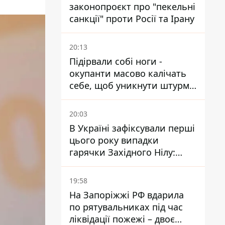
законопроєкт про "пекельні
санкції" проти Росії та Ірану
20:13
Підірвали собі ноги -
окупанти масово калічать
себе, щоб уникнути штурмів
- ГУР
20:03
В Україні зафіксували перші
цього року випадки
гарячки Західного Нілу:
двоє людей заразилися
після укусів комарів
19:58
На Запоріжжі РФ вдарила
по рятувальниках під час
ліквідації пожежі – двоє