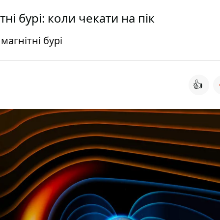
ні бурі: коли чекати на пік
агнітні бурі
👍