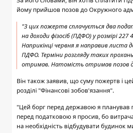
За його словами, він хотів сплатити ПДФ
йому прийшов позов до Окружного адмі
"З цих пожертв сплачується два подат
на доходи фізосіб (ПДФО) у розмірі 227 
Наприкінці червня я направив листа 
ПДФО. Терміни розгляду таких прохань –
отримав. Натомість отримав позов до
Він також заявив, що суму пожертв і це
розділі "Фінансові зобов'язання".
"Цей борг перед державою я планував 
перед податковою я просив, бо витрач
на необхідність відбудувати будинок ми