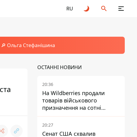
RU
🔎 Ольга Стефанішина
ОСТАННІ НОВИНИ
20:36
ста
На Wildberries продали
товарів військового
призначення на сотні
мільйонів, але удари ЗСУ
змінили ситуацію
20:27
Сенат США схвалив