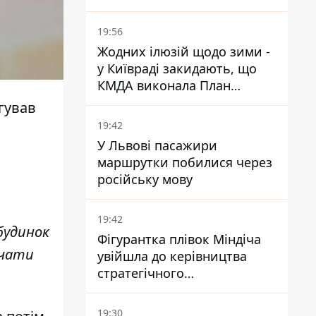
поранених
19:56
Жодних ілюзій щодо зими -
у Київраді закидають, що
КМДА виконала План
стійкості на 20%
гував
19:42
У Львові пасажири
маршрутки побилися через
російську мову
19:42
 будинок
Фігурантка плівок Міндіча
очати
увійшла до керівництва
стратегічного
держпідприємства -
працювала в Енергоатомі та
19:30