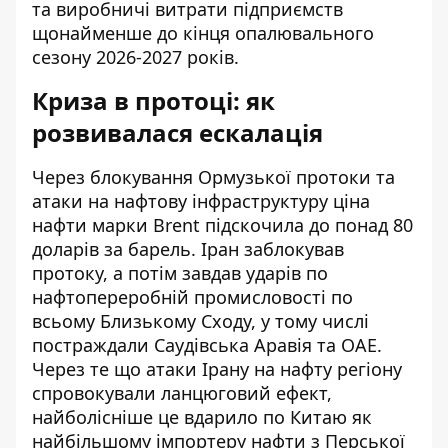
та виробничі витрати підприємств
щонайменше до кінця опалювального
сезону 2026-2027 років.
Криза в протоці: як
розвивалася ескалація
Через блокування Ормузької протоки та
атаки на нафтову інфраструктуру ціна
нафти марки Brent підскочила до понад 80
доларів за барель. Іран заблокував
протоку, а потім завдав ударів по
нафтопереробній промисловості по
всьому Близькому Сходу, у тому числі
постраждали Саудівська Аравія та ОАЕ.
Через те що
атаки Ірану на нафту регіону
спровокували ланцюговий ефект,
найболісніше це вдарило по Китаю як
найбільшому імпортеру нафти з Перської