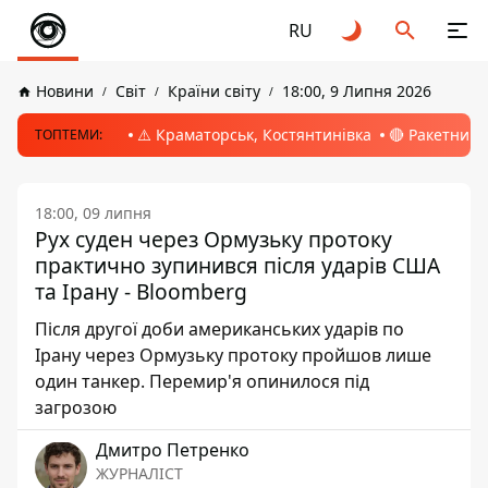
RU
Новини
Світ
Країни світу
18:00, 9 Липня 2026
⚠️ Краматорськ, Костянтинівка
🔴 Ракетний 
ТОПТЕМИ:
18:00, 09 липня
Рух суден через Ормузьку протоку
практично зупинився після ударів США
та Ірану - Bloomberg
Після другої доби американських ударів по
Ірану через Ормузьку протоку пройшов лише
один танкер. Перемир'я опинилося під
загрозою
Дмитро Петренко
ЖУРНАЛІСТ