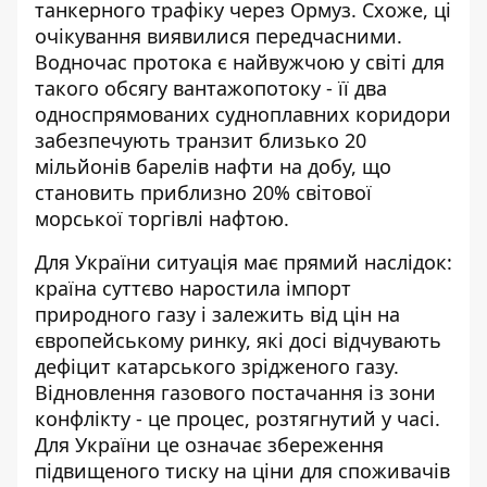
танкерного трафіку через Ормуз. Схоже, ці
очікування виявилися передчасними.
Водночас протока є найвужчою у світі для
такого обсягу вантажопотоку - її два
односпрямованих судноплавних коридори
забезпечують транзит близько 20
мільйонів барелів нафти на добу, що
становить приблизно 20% світової
морської торгівлі нафтою.
Для України ситуація має прямий наслідок:
країна суттєво наростила імпорт
природного газу і залежить від цін на
європейському ринку, які досі відчувають
дефіцит катарського зрідженого газу.
Відновлення газового постачання із зони
конфлікту - це процес, розтягнутий у часі.
Для України це означає збереження
підвищеного тиску на ціни для споживачів