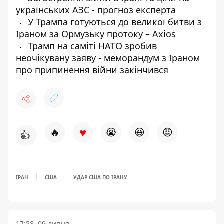
українських АЗС - прогноз експерта
У Трампа готуються до великої битви з
Іраном за Ормузьку протоку – Axios
Трамп на саміті НАТО зробив
неочікувану заяву - меморандум з Іраном
про припинення війни закінчився
♥
🔥
😭
😆
😡
👍
ІРАН
США
УДАР США ПО ІРАНУ
17:58, 09 липня