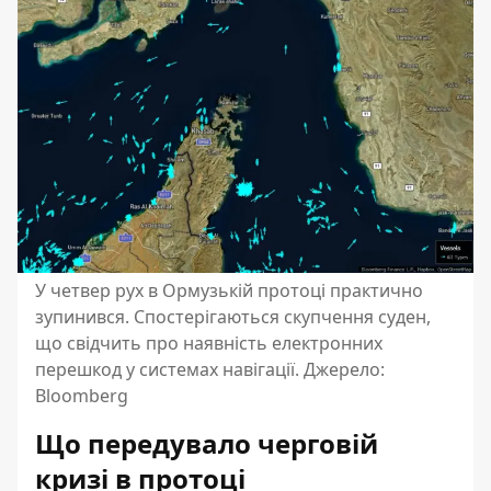
У четвер рух в Ормузькій протоці практично
зупинився. Спостерігаються скупчення суден,
що свідчить про наявність електронних
перешкод у системах навігації. Джерело:
Bloomberg
Що передувало черговій
кризі в протоці