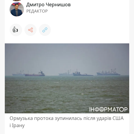
Дмитро Чернишов
РЕДАКТОР
👍
Ормузька протока зупинилась після ударів США
і Ірану