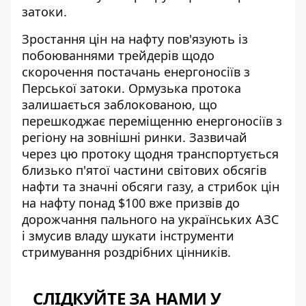
затоки.
Зростання цін на нафту пов'язують із
побоюваннями трейдерів щодо
скорочення постачань енергоносіїв з
Перської затоки. Ормузька протока
залишається заблокованою, що
перешкоджає переміщенню енергоносіїв з
регіону на зовнішні ринки. Зазвичай
через цю протоку щодня транспортується
близько п'ятої частини світових обсягів
нафти та значні обсяги газу, а
стрибок цін
на нафту понад $100
вже призвів до
дорожчання пального на українських АЗС
і змусив владу шукати інструменти
стримування роздрібних цінників.
СЛІДКУЙТЕ ЗА НАМИ У