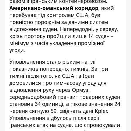
разом з іранським контейнеровозом.
Американо-оманський коридор
, який
перебуває під контролем США, був
повністю порожнім за даними систем
відстеження суден. Напередодні, у середу,
крізь протоку пройшли лише 14 суден -
мінімум з часів укладення проміжної
угоди.
Уповільнення стало різким на тлі
показників попередніх тижнів. За три
тижні після того, як США та Іран
домовилися про тимчасову угоду для
відновлення руху через Ормуз,
середньодобовий транзит товарних суден
становив 34 одиниці, а пікове значення 24
червня сягнуло 59, свідчать дані Kpler.
Уповільнення відбулось після серії
іранських атак на судна, що спровокували