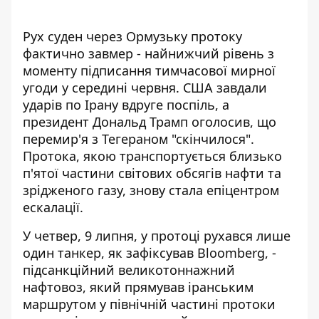
Рух суден через Ормузьку протоку
фактично завмер - найнижчий рівень з
моменту підписання тимчасової мирної
угоди у середині червня.
США завдали
ударів по Ірану вдруге поспіль
, а
президент Дональд Трамп оголосив, що
перемир'я з Тегераном "скінчилося".
Протока, якою транспортується близько
п'ятої частини світових обсягів нафти та
зрідженого газу, знову стала епіцентром
ескалації.
У четвер, 9 липня, у протоці рухався лише
один танкер, як зафіксував
Bloomberg
, -
підсанкційний великотоннажний
нафтовоз, який прямував іранським
маршрутом у північній частині протоки