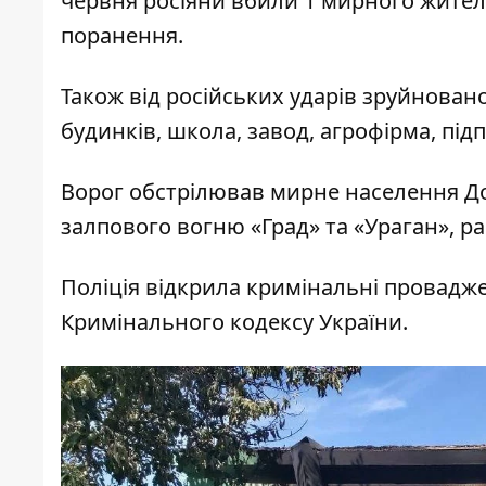
червня росіяни вбили 1 мирного жител
поранення.
Також від російських ударів зруйнован
будинків, школа, завод, агрофірма, під
Ворог обстрілював мирне населення Дон
залпового вогню «Град» та «Ураган», ра
Поліція відкрила кримінальні проваджен
Кримінального кодексу України.