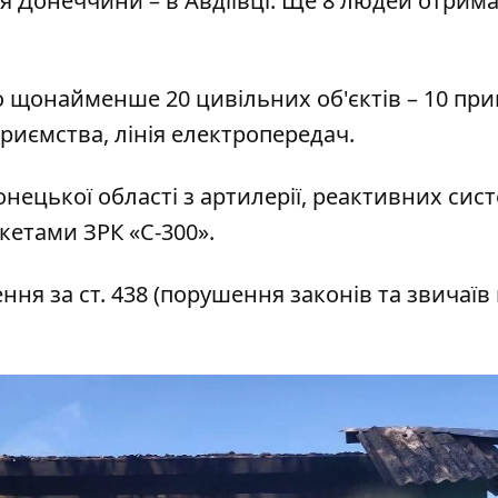
я Донеччини – в Авдіївці. Ще 8 людей отрим
о щонайменше 20 цивільних об'єктів – 10 пр
приємства, лінія електропередач.
ецької області з артилерії, реактивних сис
кетами ЗРК «С-300».
ня за ст. 438 (порушення законів та звичаїв 