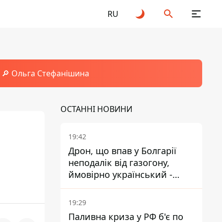
RU
🔎 Ольга Стефанішина
ОСТАННІ НОВИНИ
19:42
Дрон, що впав у Болгарії
неподалік від газогону,
ймовірно український -
Міноборони країни
19:29
Паливна криза у РФ б'є по