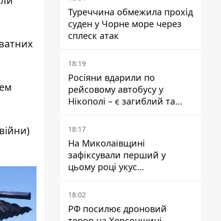
али
наступу
Туреччина обмежила прохід
суден у Чорне море через
сплеск атак
иватних
18:19
Росіяни вдарили по
тем
рейсовому автобусу у
Нікополі – є загиблий та
поранені
війни)
18:17
На Миколаївщині
зафіксували перший у
цьому році укус
небезпечного каракурта
18:02
РФ посилює дроновий
терор на Херсонщині -