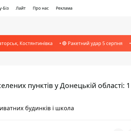
-Біз
Лайт
Про нас
Реклама
аторськ, Костянтинівка
🔴 Ракетний удар 5 серпня
елених пунктів у Донецькій області: 1
риватних будинків і школа