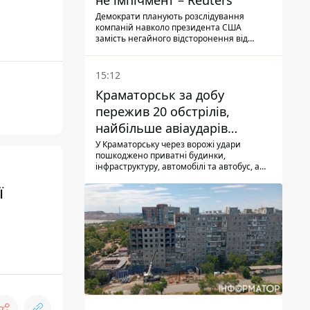
не імпічмент – Reuters
Демократи планують розслідування
компаній навколо президента США
замість негайного відсторонення від
посади.
15:12
Краматорськ за добу
пережив 20 обстрілів,
найбільше авіаударів
КАБ-250
У Краматорську через ворожі удари
пошкоджено приватні будинки,
інфраструктуру, автомобілі та автобус, а
загалом за добу на Донеччині загинула
ї
одна людина і ще 15 отримали поранення