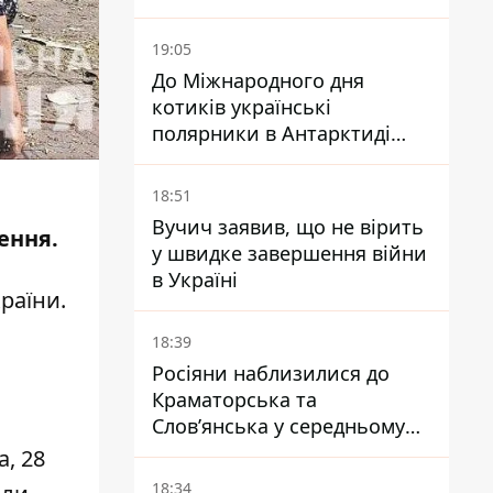
19:05
До Міжнародного дня
котиків українські
полярники в Антарктиді
показали своїх
18:51
Вучич заявив, що не вірить
ення.
у швидке завершення війни
в Україні
раїни.
18:39
Росіяни наблизилися до
Краматорська та
Слов’янська у середньому
на 10 км - експерт
, 28
попередив про посилення
18:34