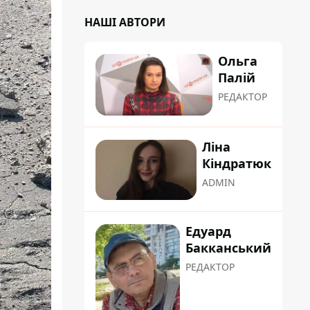
НАШІ АВТОРИ
Ольга
Палій
РЕДАКТОР
Ліна
Кіндратюк
ADMIN
Едуард
Бакканський
РЕДАКТОР