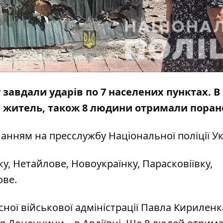
 завдали ударів по 7 населених пунктах. В
й житель, також 8 людини отримали поран
ланням на
пресслужбу
Національної поліції Ук
ку, Нетайлове, Новоукраїнку, Парасковіївку,
ове.
ої військової адміністрації Павла Кириленка