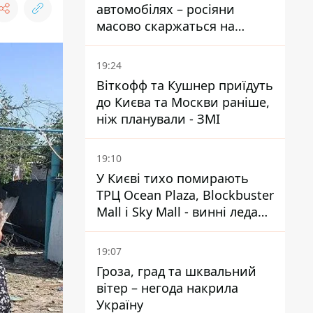
автомобілях – росіяни
масово скаржаться на
поломки через неякісний
бензин
19:24
Віткофф та Кушнер приїдуть
до Києва та Москви раніше,
ніж планували - ЗМІ
19:10
У Києві тихо помирають
ТРЦ Ocean Plaza, Blockbuster
Mall і Sky Mall - винні ледачі
менеджери й канібалізм
19:07
Гроза, град та шквальний
вітер – негода накрила
Україну