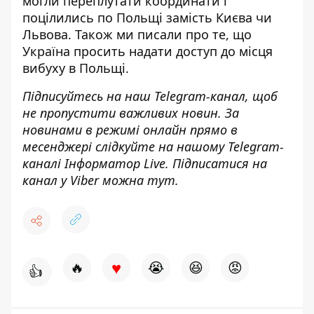
могли
переплутати координати
і
поцілились по Польщі замість Києва чи
Львова. Також ми писали про те, що
Україна
просить надати доступ до місця
вибуху в Польщі
.
Підписуйтесь на наш
Telegram-канал
, щоб
не пропустити важливих новин. За
новинами в режимі онлайн прямо в
месенджері слідкуйте на нашому Telegram-
каналі
Інформатор Live
. Підписатися на
канал у Viber можна
тут
.
♥
🔥
😭
😆
😡
👍