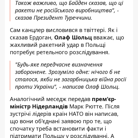
Також важливо, що Байден сказав, що ці
ракети не російського виробництва", -
сказав Президент Туреччини.
Сам канцлер висловився в твіттері. Як і
сказав Ердоган,
Олаф Шольц
вважає, що
жахливий ракетний удар в Польщі
потребує ретельного розслідування.
"Будь-яке передчасне визначення
заборонене. Зрозуміло одне: нічого б не
сталося, якби не загарбницька війна росії
проти України", -
написав
Олаф Шольц.
Аналогічний меседж передав
прем'єр-
міністр Нідерландів
Марк Рютте. Після
зустрічі лідерів країн НАТО він написав,
що вони об'єднані заявою про те, що
спочатку треба встановити факти і
підтримати Польщу у розслідуванні. А