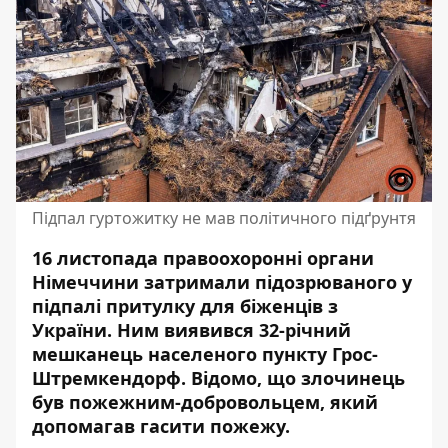
Підпал гуртожитку не мав політичного підґрунтя
16 листопада правоохоронні органи
Німеччини затримали підозрюваного у
підпалі притулку для біженців з
України. Ним виявився 32-річний
мешканець населеного пункту
Грос-
Штремкендорф
. Відомо, що злочинець
був пожежним-добровольцем, який
допомагав гасити пожежу.