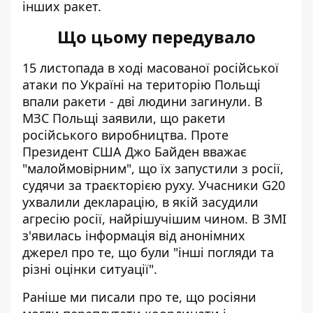
інших ракет.
Що цьому передувало
15 листопада в ході масованої російської
атаки по Україні
на територію Польщі
впали ракети
- дві людини загинули. В
МЗС Польщі
заявили
, що ракети
російського виробництва. Проте
Президент США Джо Байден
вважає
"малоймовірним"
, що їх запустили з росії,
судячи за траєкторією руху. Учасники G20
ухвалили
декларацію
, в якій засудили
агресію росії, найрішучішим чином. В ЗМІ
з'явилась
інформація
від анонімних
джерел про те, що були "інші погляди та
різні оцінки ситуації".
Раніше ми писали про те, що росіяни