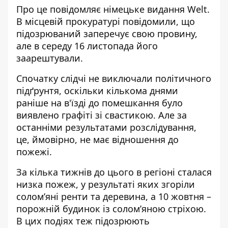
Про це
повідомляє
німецьке видання Welt.
В місцевій прокуратурі повідомили, що
підозрюваний заперечує свою провину,
але в середу 16 листопада його
заарештували.
Спочатку слідчі не виключали політичного
підґрунтя, оскільки кількома днями
раніше на в'їзді до помешкання було
виявлено графіті зі свастикою. Але за
останніми результатами розслідування,
це, ймовірно, не має відношення до
пожежі.
За кілька тижнів до цього в регіоні сталася
низка пожеж, у результаті яких згоріли
солом’яні ренти та деревина, а 10 жовтня –
порожній будинок із солом’яною стріхою.
В цих подіях теж підозрюють