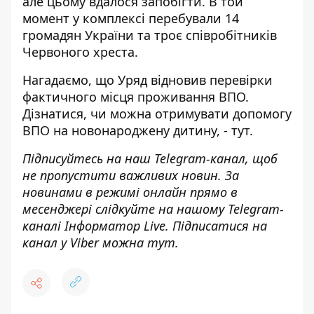
але цьому вдалося запобігти. В той
момент у комплексі перебували 14
громадян України та троє співробітників
Червоного хреста
.
Нагадаємо, що Уряд відновив
перевірки
фактичного місця проживання ВПО
.
Дізнатися, ч
и можна отримувати допомогу
ВПО на новонароджену дитину, -
тут
.
Підписуйтесь на наш
Telegram-канал
, щоб
не пропустити важливих новин. За
новинами в режимі онлайн прямо в
месенджері слідкуйте на нашому Telegram-
каналі
Інформатор Live
. Підписатися на
канал у Viber можна
тут
.