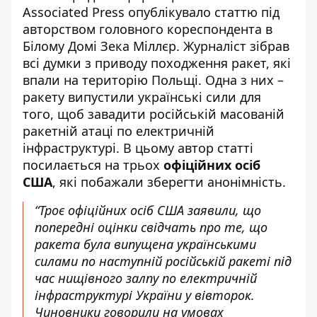
Associated Press опублікувало
статтю
під
авторством головного кореспондента в
Білому Домі Зека Міллєр. Журналіст зібрав
всі думки з приводу походження ракет, які
впали на територію Польщі. Одна з них –
ракету випустили українські сили для
того, щоб завадити російській масованій
ракетній атаці по електричній
інфраструктурі. В цьому автор статті
посилається на трьох
офіційних осіб
США
, які побажали зберегти анонімність.
“Троє офіційних осіб США заявили, що
попередні оцінки свідчать про те, що
ракета була випущена українськими
силами по наступній російській ракеті під
час нищівного залпу по електричній
інфраструктурі України у вівторок.
Чиновники говорили на умовах