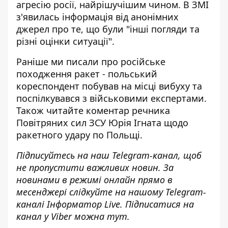
агресію росії, найрішучішим чином. В ЗМІ
з'явилась
інформація
від анонімних
джерел про те, що були "інші погляди та
різні оцінки ситуації".
Раніше ми писали про
російське
походження ракет
- польський
кореспондент побував на місці вибуху та
поспілкувався з військовими експертами.
Також читайте
коментар речника
Повітряних сил ЗСУ Юрія Ігната
щодо
ракетного удару по Польщі.
Підписуйтесь на наш
Telegram-канал
, щоб
не пропустити важливих новин. За
новинами в режимі онлайн прямо в
месенджері слідкуйте на нашому Telegram-
каналі
Інформатор Live
. Підписатися на
канал у Viber можна
тут
.