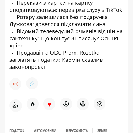
Перекази з картки на картку
оподатковуються: перевірка слуху з TikTok
Ротару залишилася без подарунка
Лужкова: довелося підключати сина
Відомий телеведучий очманів від цін на
сантехніку: Що коштує 31 тисячу? Ось ця
хрінь
Продавці на OLX, Prom, Rozetka
заплатять податки: Кабмін схвалив
законопроєкт
♥
🔥
😭
😆
😡
👍
ПОДАТОК
АВТОМОБИЛИ
НЕРУХОМІСТЬ
ЗЕМЛЯ