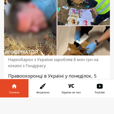
Наркобарон з України заробляв 8 млн грн на
кокаїні з Гондурасу
Правоохоронці в Україні у понеділок, 5
травня, викрили учасників величезного
злочинного угрупування, що займалося
Головна
Актуально
Україна на часі
Youtube
контрабандою наркотиків.
Учасники
банди
щомісяця отримували дохід у 8 млн
Інформатор у
Завантажити
грн. Наркобарон і контрабандист
телефоні
👉
угрупування навіть відкрив для обороту