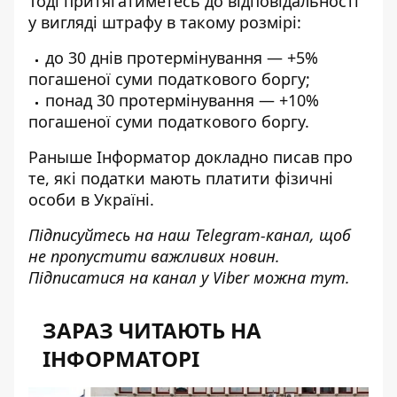
Тоді притягатиметесь до відповідальності
у вигляді штрафу в такому розмірі:
до 30 днів протермінування — +5%
погашеної суми податкового боргу;
понад 30 протермінування — +10%
погашеної суми податкового боргу.
Раныше Інформатор докладно писав про
те, які
податки мають платити фізичні
особи
в Україні.
Підписуйтесь на наш
Telegram-канал
, щоб
не пропустити важливих новин.
Підписатися на канал у Viber можна
тут
.
ЗАРАЗ ЧИТАЮТЬ НА
ІНФОРМАТОРІ