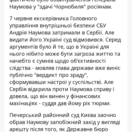
Наумова у "здачі Чорнобиля" росіянам.
7 червня екскерівника Головного
управління внутрішньої безпеки СБУ
Андрія Наумова затримали в Сербії. Але
видати його Україні суд відмовився. Серед
аргументів було й те, що в Україні для
нього
нібито може бути загроза життю
та
начебто є сумнів щодо об'єктивності
слідства - мовляв глава держави вже виніс
публічно "вердикт про зраду",
сформувавши настрої у суспільстві. Але
Сербія відкрила проти Наумова справу і
довела, що він винен у фінансових
махінаціях - суддя дав йому рік тюрми.
Печерський районний суд Києва заочно
обрав Наумову запобіжний захід у вигляді
арешту після того, як Державне бюро