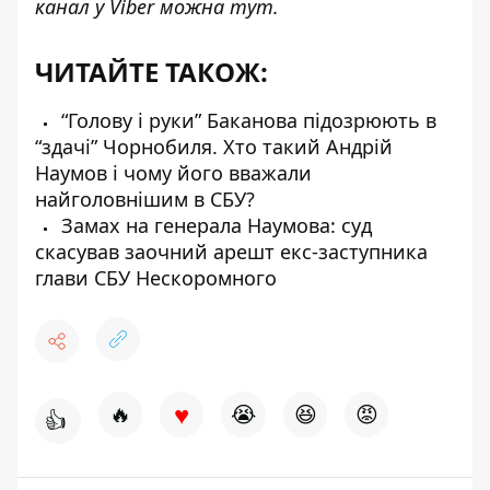
канал у Viber можна
тут
.
ЧИТАЙТЕ ТАКОЖ:
“Голову і руки” Баканова підозрюють в
“здачі” Чорнобиля. Хто такий Андрій
Наумов і чому його вважали
найголовнішим в СБУ?
Замах на генерала Наумова: суд
скасував заочний арешт екс-заступника
глави СБУ Нескоромного
♥
🔥
😭
😆
😡
👍