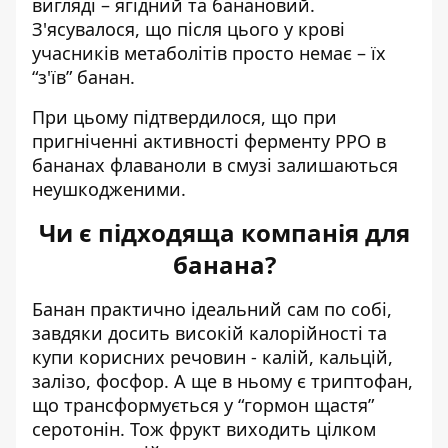
вигляді – ягідний та банановий.
З'ясувалося, що після цього у крові
учасників метаболітів просто немає – їх
“з'їв” банан.
При цьому підтвердилося, що при
пригніченні активності ферменту РРО в
бананах флаваноли в смузі залишаються
неушкодженими.
Чи є підходяща компанія для
банана?
Банан практично ідеальний сам по собі,
завдяки досить високій калорійності та
купи корисних речовин - калій, кальцій,
залізо, фосфор. А ще в ньому є триптофан,
що трансформується у “гормон щастя”
серотонін. Тож фрукт виходить цілком