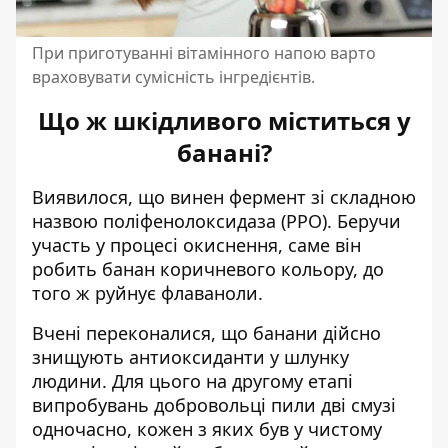
При приготуванні вітамінного напою варто
враховувати сумісність інгредієнтів.
Що ж шкідливого міститься у
банані?
Виявилося, що винен фермент зі складною
назвою поліфенолоксидаза (РРО). Беручи
участь у процесі окиснення, саме він
робить банан коричневого кольору, до
того ж руйнує флаваноли.
Вчені переконалися, що банани дійсно
знищують антиоксиданти у шлунку
людини. Для цього на другому етапі
випробувань добровольці пили дві смузі
одночасно, кожен з яких був у чистому