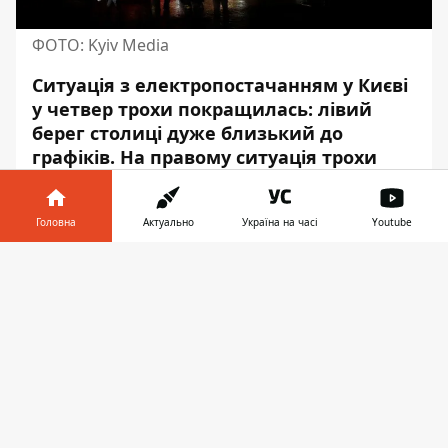
ФОТО: Kyiv Media
Ситуація з електропостачанням у Києві
у четвер трохи покращилась: лівий
берег столиці дуже близький до
графіків. На правому ситуація трохи
гірша, ніж на лівому, але краща ніж у
середу
.
Головна
Актуально
Україна на часі
Youtube
Про це повідомив гендиректор
Інформатор у
постачальника електроенергії Yasno
Завантажити
телефоні
👉
Сергій Коваленко у
Facebook.
Він
зазначив, що ситуація покращилась,
проте дкякі райони все ще без світла.
"Сьогодні у Києві стало трохи краще.
Розподіл такий: лівий берег столиці -
дуже близький до графіків. На правому