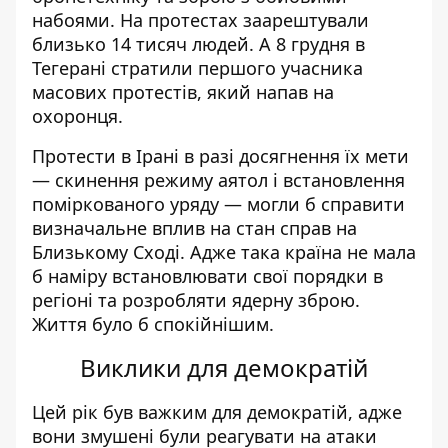
набоями. На протестах заарештували
близько 1
4 тисяч людей. А 8 грудня в
Тегерані
стратили першого учасника
масових протестів, який напав на
охоронця.
Протести в Іран
і в ра
зі досягнення
їх
мети
— скинення режиму аятол і встановлення
поміркованого уряду — могли б справити
визначальне вплив на стан справ на
Близькому Сході. Адже така країна не мала
б наміру встановлювати свої порядки в
регіоні та розробляти ядерну зброю.
Життя було б спокійнішим.
Виклики для демократій
Цей рік був важким для демократій, адже
вони змушені були реагувати на атаки