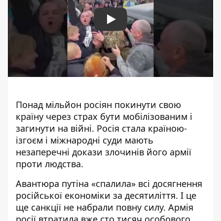
Play
Понад мільйон росіян покинути свою
країну через страх бути мобілізованим і
загинути на війні.
Росія
стала країною-
ізгоєм і міжнародні суди мають
незаперечні
докази
злочинів його армії
проти людства.
Авантюра путіна «спалила» всі досягнення
російської економіки за десятиліття. І це
ще санкції не набрали повну силу. Армія
росії втратила вже сто тисяч особового