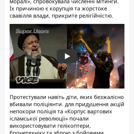
моралі», спровокувала численні мітинги.
Їх
причиною є корупція та жорстоке
свавілля влади, прикрите релігійністю.
Play
Протестували навіть
діти, яких безжалісно
вбивали поліціянти. для придушення акцій
непокори поліція та «Корпус вартових
ісламської революції»
почали
використовувати гелікоптери,
бронетехніку
та зброю з бойовими