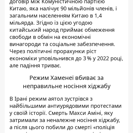
договір між Комуністичною партією
Китаю, яка налічує 90 мільйонів членів, і
загальним населенням Кита
ю в 1,
4
мільярда. Згідно
із ц
ією угодою
китайський народ приймає обмеження
свободи в обмін на економічні
винагороди та соціальне забезпечення.
Через політичні прорахунки ріст
економіки уповільнився до 3 % у 2022 році,
але падіння триває.
Режим Хаменеї вбиває за
неправильне носіння хіджабу
В Ірані режим аятол
зустрівся
з
найбільшими антиурядовими протестами
у св
оїй історії.
Смерть Махси Аміні, яку
затримали за неналежне носіння хіджабу,
а після цього побили до смерті «поліція