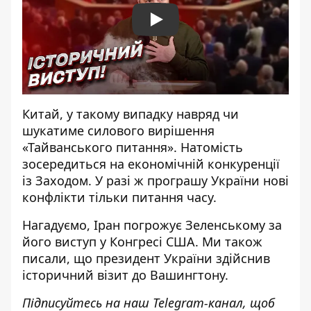
Play
Китай, у такому випадку навряд чи
шукатиме силового вирішення
«Тайванського питання». Натомість
зосередиться на економічній конкуренції
із З
аходом. У разі ж програшу України нові
конфлікти тільки питання часу.
Нагадуємо,
Іран погрожує Зеленському
за
його виступ у Конгресі США. Ми також
писали, що
президент України здійснив
історичний візит до Вашингтону
.
Підписуйтесь на наш
Telegram-канал
, щоб