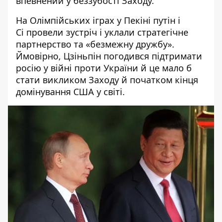
впевнений у беззубості Заходу.
На Олімпійських іграх у Пекіні путін і
С
і
провели зустріч і уклали стратегічне
партнерство та «безмежну дружбу».
Ймовірно, Цзіньпін погодився підтримати
росію у війні проти України й це мало б
стати викликом Заход
у й початком кі
нця
домінування США у світі.