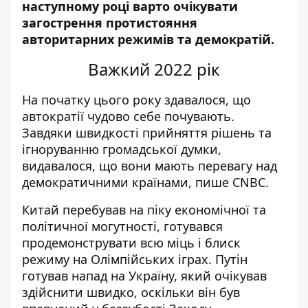
наступному
році варто очікувати
загострення
протистояння
авторитарних режимів
та демократій.
Важкий 2022 рік
На початку цього рок
у здавалося,
що
автократії чудово себе почувають.
Завдяки швидкості прийняття рішень та
ігноруванню громадської думки,
видавалося, що вони мають перевагу над
демократичними країнами, пише
CNBC
.
Китай перебував на піку економічної та
політичної могутності, готувався
продемонструвати всю міць і блиск
режиму на Олімпійських іграх.
Путін
готував напад
на Україну,
який очікував
здійснити швидко, оскільки він був