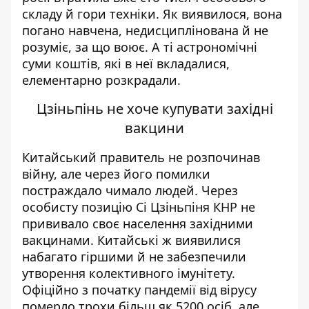
склад
у й го
ри техніки. Як виявилося, вона
погано навчена, недисциплінован
а й не
розуміє, за що воює. А ті астрономічні
суми коштів, як
і в не
ї вкладалися,
елементарно розкрадали.
Цзіньпінь не хоче купувати західні
вакцини
Китайський правитель не розпочинав
війну, але через його помилки
постраждало чимало людей. Через
особисту позицію Сі Цзіньпіня КНР не
прививало своє населення західними
вакцинами. Китайські ж виявилися
набагато гіршим
и й не
забезпечили
утворення колективного імунітету.
Офіційно з початку пандемії від вірусу
померло трохи більш як 5200 осіб, але