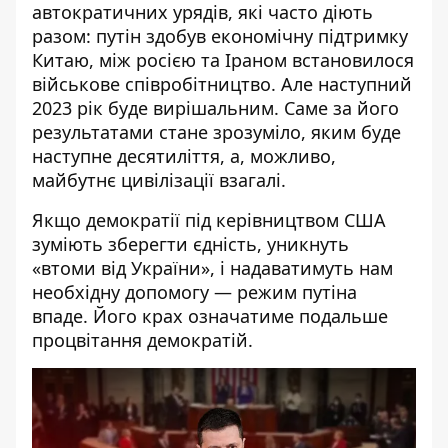
автократичних урядів, які часто діють
разом: путін
здобув
економічну
підтримку
Китаю
, між
росією та Іраном встановилося
військове
співробітництво. Але
наступний
2023 рік буде вирішальним. Саме за його
результатами
стане зрозуміло,
яким буде
наступне
десятиліття,
а, можливо,
майбутнє цивілізації
взагалі.
Якщо демократії під керівництвом США
зуміють зберегти єдність, уникнуть
«втоми від України», і надаватимуть нам
необхідну допомогу — режим путіна
впаде. Його крах означатиме подальше
процвітання демократій.