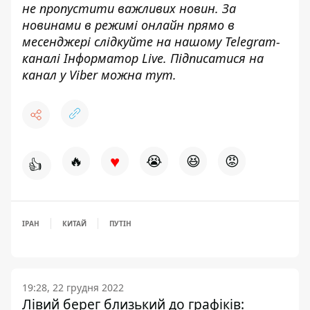
не пропустити важливих новин. За
новинами в режимі
онлайн
прямо в
месенджері слідкуйте на нашому Telegram-
каналі
Інформатор Live
. Підписатися на
канал у Viber можна
тут
.
♥
🔥
😭
😆
😡
👍
ІРАН
КИТАЙ
ПУТІН
19:28, 22 грудня 2022
Лівий берег близький до графіків: