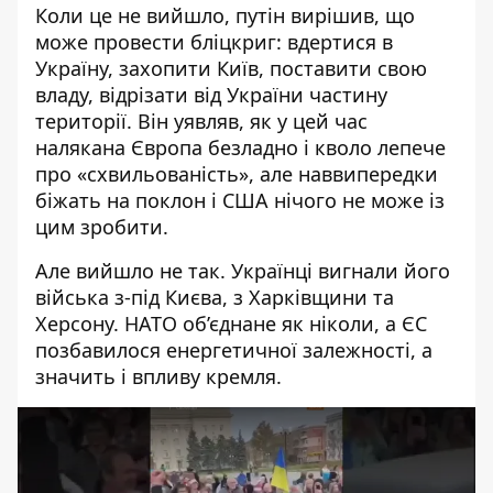
Коли це не вийшло, путін вирішив, що
може п
ровести бліцкриг: вдертися в
Україну, захопити Київ, поставити свою
владу, відрізати від України частину
території. Він уявляв, як у цей час
налякана Європа безладно і кволо лепече
про «схвильованість», але наввипередки
біжать на поклон і США нічого не
може і
з
ц
им зробити.
Але вийшло не так. Українці вигнали його
війська з-під Києва, з Харківщини та
Херсону. НАТО об’єднан
е як ніколи,
а ЄС
позбавилося енергетичної залежності, а
значить і
впливу кремля.