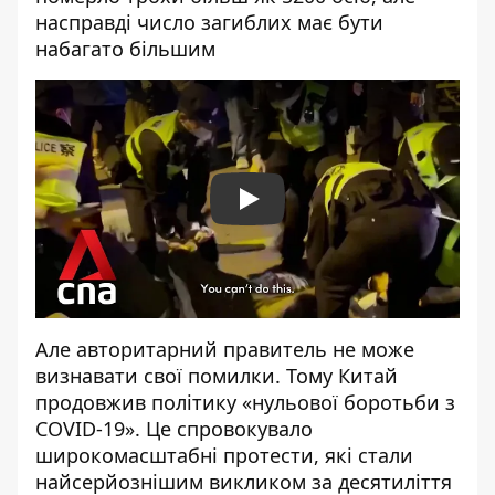
насправді число загиблих має бути
набагато більшим
Play
Але авторитарний правитель не
може
в
изнавати свої помилки. Тому Китай
продовжив
політику «нульової боротьби з
COVID-19». Це спровокувало
широкомасштабні протести, які
стали
найсерйознішим викликом
за десятиліття