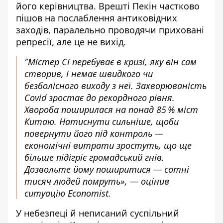
його керівництва. Врешті Пекін частково
пішов на послаблення антиковідних
заходів, паралельно проводячи приховані
репресії, але це
не вихід.
″Містер Сі перебуває в кризі, яку він сам
створив, і немає швидкого чи
безболісного виходу з неї. Захворюваність
Covid зростає до рекордного рівня.
Хвороба поширилася на понад 85 % міст
Китаю. Натиснути сильніше,
щоби
п
овернути його під контроль —
економічні витрати зростуть, що ще
більше підігріє громадський гнів.
Дозвольте йому поширитися — сотні
тисяч людей помруть», — оцінив
ситуацію
Economist
.
У небезпеці
й
неписаний суспільний