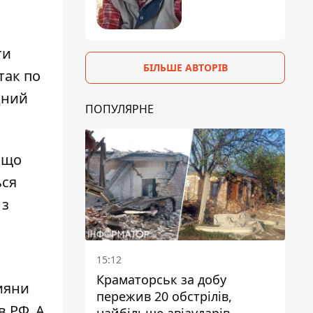
ти
БІЛЬШЕ АВТОРІВ
так по
дний
ПОПУЛЯРНЕ
кщо
ься
 з
15:12
Краматорськ за добу
ияни
пережив 20 обстрілів,
в РФ. А