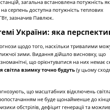
станцій, загальна встановлена потужність як
м на серпень доступна потужність теплових
 ГВт, зазначив Павлюк.
темі України: яка перспекти
огнози щодо того,
наскільки тривалими мож
ижчої зими. Видання дійшло висновку, що
ізноманітні, що орієнтуватися на них немає с
 світла взимку точно будуть
(у цьому сход
огнозують, що
масштабних відключень світл
тропостачанням не буде щонайменше до кінц
изики обстрілів, дефіцит генерації та можлив