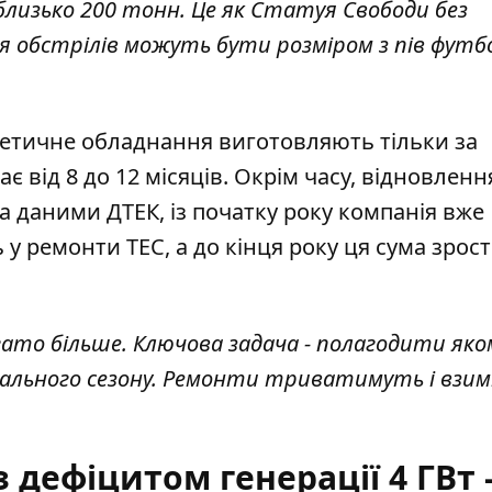
изько 200 тонн. Це як Статуя Свободи без
ісля обстрілів можуть бути розміром з пів фут
етичне обладнання виготовляють тільки за
 від 8 до 12 місяців. Окрім часу, відновленн
а даними ДТЕК, із початку року компанія вже
у ремонти ТЕС, а до кінця року ця сума зрост
гато більше. Ключова задача - полагодити яко
льного сезону. Ремонти триватимуть і взимку
з дефіцитом генерації 4 ГВт 