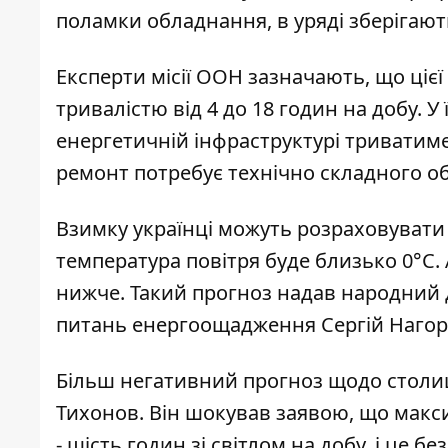
поламки обладнання, в уряді зберігаю
Експерти місії ООН зазначають, що ціє
тривалістю від 4 до 18 годин на добу
. У
енергетичній інфраструктурі триватим
ремонт потребує технічно складного о
Взимку українці можуть
розраховувати 
температура повітря буде близько 0°C.
нижче. Такий прогноз надав народний д
питань енергоощадження Сергій Нагор
Більш негативний прогноз щодо столиц
Тихонов. Він шокував заявою, що макс
-
шість годин зі світлом на добу
, і це б