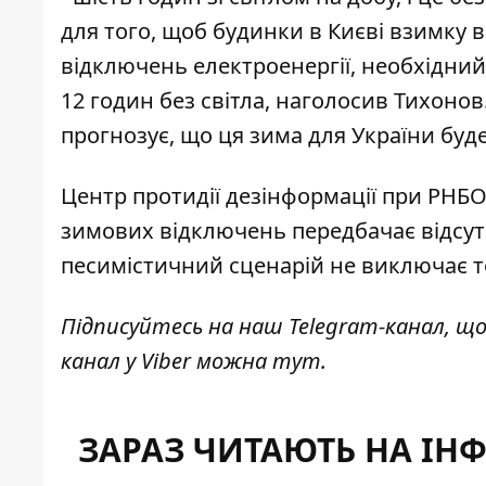
для того, щоб будинки в Києві взимку в
відключень електроенергії, необхідний 
12 годин без світла, наголосив Тихоно
прогнозує, що
ця зима для України бу
Центр протидії дезінформації при РНБ
зимових відключень передбачає
відсут
песимістичний сценарій не виключає тог
Підписуйтесь на наш
Telegram-канал
, щ
канал у Viber можна
тут
.
ЗАРАЗ ЧИТАЮТЬ НА ІН