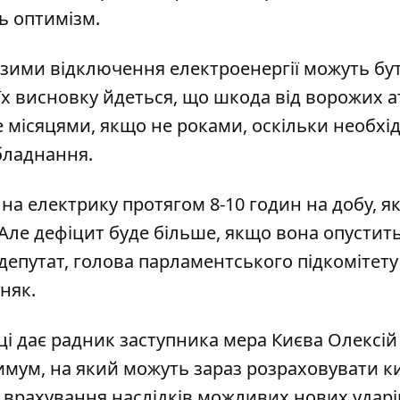
ть оптимізм.
ї зими відключення електроенергії
можуть бу
 їх висновку йдеться, що шкода від ворожих а
е місяцями, якщо не роками, оскільки необхі
бладнання.
на електрику протягом 8-10 годин на добу
, я
 Але дефіцит буде більше, якщо вона опустит
епутат, голова парламентського підкомітету
няк.
і дає радник заступника мера Києва Олексій
имум, на який можуть зараз розраховувати к
ез врахування наслідків можливих нових ударі