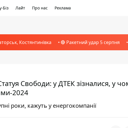
-Біз
Лайт
Про нас
Реклама
аторськ, Костянтинівка
🔴 Ракетний удар 5 серпня
атуя Свободи: у ДТЕК зізналися, у чо
ими-2024
упні роки, кажуть у енергокомпанії