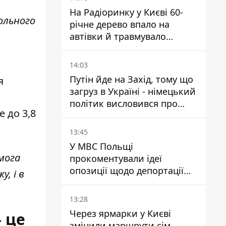
На Радіоринку у Києві 60-
больного
річне дерево впало на
автівки й травмувало
людину - подробиці
14:03
Путін йде на Захід, тому що
я
загруз в Україні - німецький
політик висловився про
е до 3,8
плани РФ
13:45
У МВС Польщі
мога
прокоментували ідеї
опозиції щодо депортації
, і в
українських чоловіків -
абсурд і популізм
13:28
Через ярмарки у Києві
- це
змінили маршрути сім