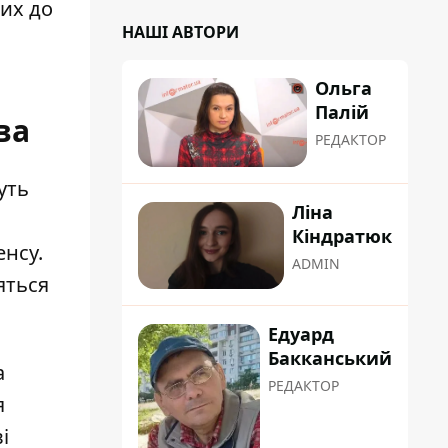
их до
НАШІ АВТОРИ
Ольга
Палій
ва
РЕДАКТОР
уть
Ліна
Кіндратюк
енсу.
ADMIN
яться
Едуард
Бакканський
а
РЕДАКТОР
я
і