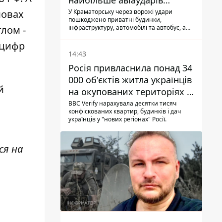
найбільше авіаударів
КАБ-250
мовах
У Краматорську через ворожі удари
пошкоджено приватні будинки,
тлом -
інфраструктуру, автомобілі та автобус, а
загалом за добу на Донеччині загинула
 цифр
одна людина і ще 15 отримали поранення
14:43
Росія привласнила понад 34
000 об'єктів житла українців
й
на окупованих територіях -
розслідування BBC
BBC Verify нарахувала десятки тисяч
конфіскованих квартир, будинків і дач
українців у "нових регіонах" Росії.
ся на