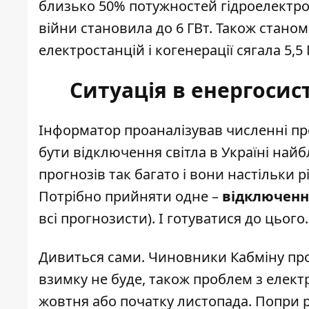
близько 50% потужностей гідроелектро
війни становила до 6 ГВт. Також стано
електростанцій і когенерації сягала 5,5
Ситуація в енергосис
Інформатор проаналізував численні пр
бути відключення світла в Україні
найбл
прогнозів так багато і вони настільки р
Потрібно прийняти одне –
відключення
всі прогнозисти). І готуватися до цього.
Дивиться сами. Чиновники Кабміну пр
взимку не буде
, також проблем з елек
жовтня або початку листопада. Попри р