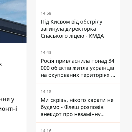
КАБ-250
14:58
Під Києвом від обстрілу
загинула директорка
Спаського ліцею - КМДА
14:43
Росія привласнила понад 34
х
000 об'єктів житла українців
на окупованих територіях -
розслідування BBC
14:18
ння у
Ми скрізь, нікого карати не
будемо - Флеш розповів
монтні
анекдот про незамінну
роботу зв’язківців на фронті
14:16