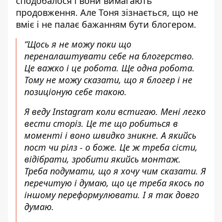
сподобалося і вони вимагають
продовження. Але Тоня зізнається, що не
вміє і не палає бажанням бути блогером.
“Щось я не можу поки що
переналаштувати себе на блогерство.
Це важко і це робота. Ще одна робота.
Тому не можу сказати, що я блогер і не
позиціоную себе такою.
Я веду Instagram коли встигаю. Мені легко
вести сторіз. Це те що робиться в
моменті і воно швидко зникне. А якийсь
пост чи рілз - о боже. Це ж треба сісти,
відібрати, зробити якийсь монтаж.
Треба подумати, що я хочу чим сказати. Я
перечитую і думаю, що це треба якось по
іншому переформулювати. І я так довго
думаю.