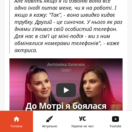
Але навіть якщо я їй дзвоню вона все
одно іноді питає мене, чи я на роботі. І
якщо я кажу: “Так”, - вона швидко кидає
трубку. Другий - це синочок. У нього як раз
днями з’явився свій особистий телефон.
Для нас в сім’ї це міні-подія - ми з ним
обмінялися номерами телефонів", - каже
актриса.
Play
Головна
Актуально
Україна на часі
Youtube