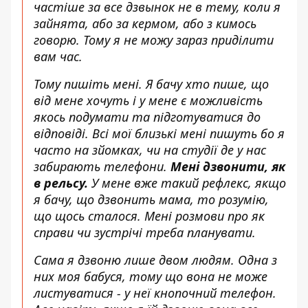
частіше за все дзвынок не в тему, коли я
зайнята, або за кермом, або з кимось
говорю. Тому я не можу зараз приділити
вам час.
Тому пишіть мені. Я бачу хто пише, що
від мене хочуть і у мене є можливість
якось подумати та підготуватися до
відповіді. Всі мої близькі мені пишуть бо я
часто на зйомках, чи на студії де у нас
забирають телефони.
Мені дзвонити, як
в рельсу.
У мене вже такий рефлекс, якщо
я бачу, що дзвонить мама, то розумію,
що щось сталося. Мені розмови про як
справи чи зустрічі треба планувати.
Сама я дзвоню лише двом людям. Одна з
них моя бабуся, тому що вона не може
листуватися - у неї кнопочний телефон.