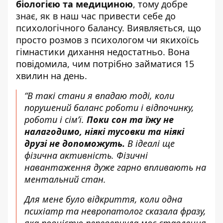
біологією та медициною
, тому добре
знає, як в наш час привести себе до
психологічного балансу. Виявляється, що
просто розмов з психологом чи якихоїсь
гімнастики дихання недостатньо. Вона
повідомила, чим потрібно займатися 15
хвилин на день.
“В такі стани я впадаю тоді, коли
порушений баланс роботи і відпочинку,
роботи і сім’ї.
Поки сон та їжу не
налагодимо, ніякі тусовки та ніякі
друзі не допоможуть.
В ідеалі ще
фізична активність. Фізичні
навантаження дуже гарно впливають на
ментальний стан.
Для мене було відкриття, коли одна
психіатр та невропатолог сказала фразу,
яка повністю перевернула моє ставлення