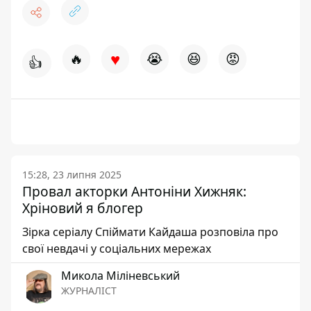
♥
🔥
😭
😆
😡
👍
15:28, 23 липня 2025
Провал акторки Антоніни Хижняк:
Хріновий я блогер
Зірка серіалу Спіймати Кайдаша розповіла про
свої невдачі у соціальних мережах
Микола Міліневський
ЖУРНАЛІСТ