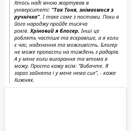
Хтось наді мною жартував в
університеті:
“Так Тоня, знімаємося з
ручнічка”
. І таке саме з постами. Поки я
його народжу пройде тисяча
років.
Хріновий я блогер.
Інші це
роблять частіше та яскравіше, а я коли
є час, надхнення та можливість. Блогер
не може пропасти на тиждень з радарів.
А у мене коли вигорання та втома я
можу. Просто кажу всім: “Вибачте. Я
зараз зайнята і у мене нема сил”, - каже
Хижняк.