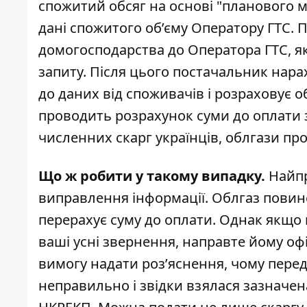
спожитий обсяг на основі "планового м
дані спожитого об’єму Оператору ГТС. 
домогосподарства до Оператора ГТС, я
запиту. Після цього постачальник нара
до даних від споживачів і розраховує о
проводить розрахунок суми до оплати 
численних скарг українців, облгази пр
Що ж робити у такому випадку.
Найпр
виправлення інформації. Облгаз повине
перерахує суму до оплати. Однак якщо 
ваші усні звернення, направте йому оф
вимогу надати роз’яснення, чому перед
неправильно і звідки взялася зазначена