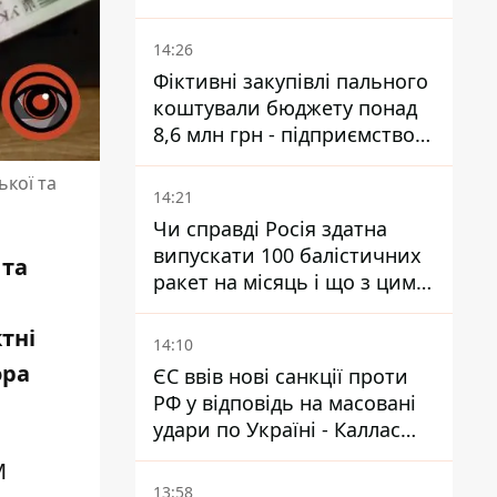
триватиме майже два роки
14:26
Фіктивні закупівлі пального
коштували бюджету понад
8,6 млн грн - підприємство
відшкодувало збитки
ької та
14:21
Чи справді Росія здатна
випускати 100 балістичних
 та
ракет на місяць і що з цим
робити
тні
14:10
ора
ЄС ввів нові санкції проти
РФ у відповідь на масовані
удари по Україні - Каллас
розкрила деталі
М
13:58