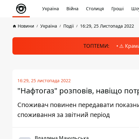
Україна
Війна
Столиця
Гроші
Шоу
Новини
Україна
Події
16:29, 25 Листопада 2022
ТОПТЕМИ:
⚠️ Крам
16:29, 25 листопада 2022
"Нафтогаз" розповів, навіщо пот
Споживач повинен передавати показник
споживання за звітний період
Владлена Мачульська