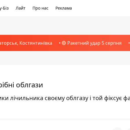
-Біз
Лайт
Про нас
Реклама
аторськ, Костянтинівка
🔴 Ракетний удар 5 серпня
рібні облгази
и лічильника своєму облгазу і той фіксує ф