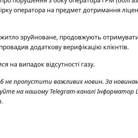
ро порушення з боку оператора ГРМ (облгазу
вірку оператора на предмет дотримання ліце
є житло зруйноване, продовжують отримуват
провадив додаткову верифікацію
клієнтів.
ися на випадок відсутності
газу.
об не пропустити важливих новин. За новина
куйте на нашому Telegram-каналі
Інформатор L
т
.