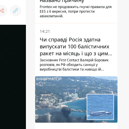
названо причину
Frontex не продовжить гнучкі правила для
EES з 6 вересня, попри протести
авіакомпаній.
14:21
Чи справді Росія здатна
випускати 100 балістичних
ракет на місяць і що з цим
робити
Засновник First Contact Валерій Боровик
розповів, як РФ обходить санкції у
виробництві балістики та навіщо їй
ракети КНДР