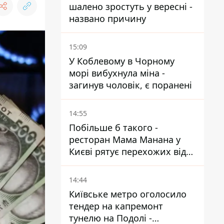
шалено зростуть у вересні -
названо причину
15:09
У Коблевому в Чорному
морі вибухнула міна -
загинув чоловік, є поранені
14:55
Побільше б такого -
ресторан Мама Манана у
Києві рятує перехожих від
спеки
14:44
Київське метро оголосило
тендер на капремонт
тунелю на Подолі -