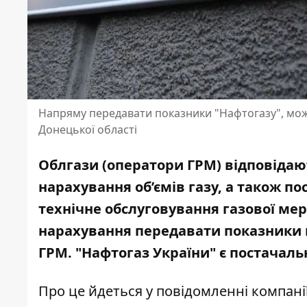
Напряму передавати показники "Нафтогазу", можут
Донецької області
Облгази (оператори ГРМ) відповідают
нарахування об’ємів газу, а також по
технічне обслуговування газової ме
нарахування
передавати показники н
ГРМ. "Нафтогаз України" є постачаль
Про це йдеться у
повідомленні
компані