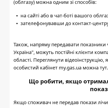
(облгазу) можна одним зі способів:
на сайті або в чат-боті вашого облга
зателефонувавши до контакт-центру
Також, напряму передавати показники ч
Україна", можуть постійні клієнти компа
області. Переглянути відеоінструкцію,
особистий кабінет my.gas.ua можна
тут
Що робити, якщо отримал
показ
Якщо споживач не передав
покази
лічи