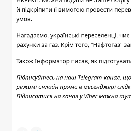
НКРЕКП. Можна подати не лише скаргу п
й підкріпити її вимогою провести пере
умов.
Нагадаємо, українські
переселенці, чи
рахунки
за газ. Крім того, "Нафтогаз"
за
Також
Інформатор
писав, як
підготуват
Підписуйтесь на наш
Telegram-канал
, щ
режимі онлайн прямо в месенджері слід
Підписатися на канал у Viber можна
ту