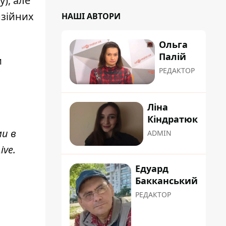
), але
нзійних
НАШІ АВТОРИ
Ольга
Палій
и
РЕДАКТОР
Ліна
Кіндратюк
ми в
ADMIN
ive
.
Едуард
Бакканський
РЕДАКТОР