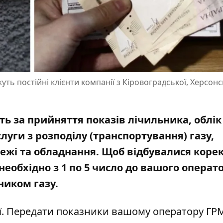
ь постійні клієнти компанії з Кіровоградської, Херсонс
ь за прийняття показів лічильника, облік
слуги з розподілу (транспортування) газу,
режі та обладнання.
Щоб відбувалися корек
еобхідно з 1 по 5 число до вашого операт
ником газу.
ї. Передати показники вашому оператору ГР