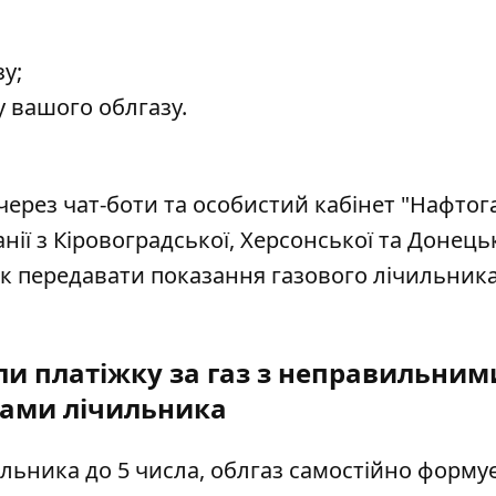
зу;
 вашого облгазу.
ерез чат-боти та особистий кабінет "Нафтог
нії з Кіровоградської, Херсонської та Донець
 як передавати показання газового лічильник
.
и платіжку за газ з неправильним
ами лічильника
льника до 5 числа, облгаз самостійно форму