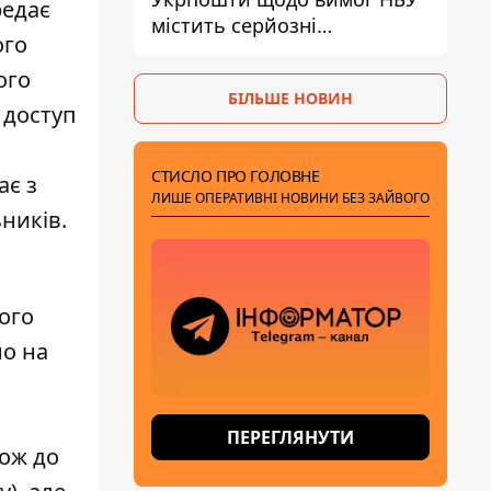
редає
містить серйозні
ого
нестиковки – депутатка
Ольга Василевська-Смаглюк
ого
БІЛЬШЕ НОВИН
 доступ
СТИСЛО ПРО ГОЛОВНЕ
ає з
ЛИШЕ ОПЕРАТИВНІ НОВИНИ БЕЗ ЗАЙВОГО
ьників.
ого
но на
ПЕРЕГЛЯНУТИ
кож до