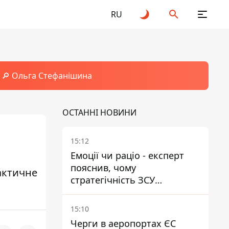
RU
🔎 Ольга Стефанішина
ОСТАННІ НОВИНИ
15:12
Емоції чи раціо - експерт
пояснив, чому
актичне
стратегічність ЗСУ
важливіша за емоційні
атаки РФ
15:10
Черги в аеропортах ЄС