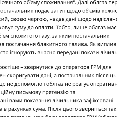
ісячного об’єму споживання". Далі облгаз пе
Постачальник подає запит щодо об’ємів кожн
кий, своєю
чергою
, надає дані щодо надіслан
ховує суму до оплати. Тобто, лише облгаз має
б'єм спожитого газу, за яким постачальник
за постачання блакитного палива. Як виплив
осто ігнорують вчасно передані покази лічил
остіше – звернутися до
оператора
ГРМ для
н скоригувати дані, а постачальник після ць
це не допомогло і облгаз не реагує оператив
іційну письмову претензію та
ані вами показання лічильника зафіксовані
 в рахунках сума. Після цього зверніться та