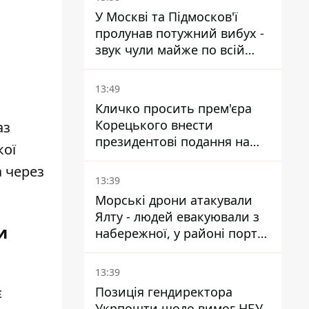
У Москві та Підмосков'ї
пролунав потужний вибух -
звук чули майже по всій
області
13:49
Кличко просить прем'єра
Корецького внести
аз
президентові подання на
кої
звільнення володаря
а через
Троєщини Бахматова
13:39
Морські дрони атакували
Ялту - людей евакуювали з
и
набережної, у районі порту
повідомляють про пожежу
13:39
Позиція гендиректора
є
Укрпошти щодо вимог НБУ