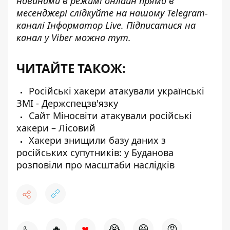
новинами в режимі онлайн прямо в
месенджері слідкуйте на нашому Telegram-
каналі
Інформатор Live
. Підписатися на
канал у Viber можна
тут
.
ЧИТАЙТЕ ТАКОЖ:
Російські хакери атакували українські
ЗМІ - Держспецзв'язку
Сайт Міносвіти атакували російські
хакери – Лісовий
Хакери знищили базу даних з
російських супутників: у Буданова
розповіли про масштаби наслідків
♥
🔥
😭
😆
😡