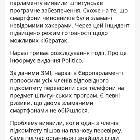
парламенту виявили шпигунське
програмне забезпечення. Схоже на те, що
смартфони чиновників були
зламані
невідомими хакерами
. Через цей інцидент
підвищено режим готовності щодо
можливих кібератак.
Наразі
триває розслідування події
. Про це
інформує видання Politico.
За даними ЗМІ, наразі в Європарламенті
попросили усіх членів відповідного
підкомітету перевірити свої телефони на
предмет шпигунських програм. Є певні
ризики, що двома зламаними
смартфонами не обійшлося.
Проблему виявили, коли один з членів
підкомітету пішов на планову перевірку.
Саме під час останньої і знайшли сліди