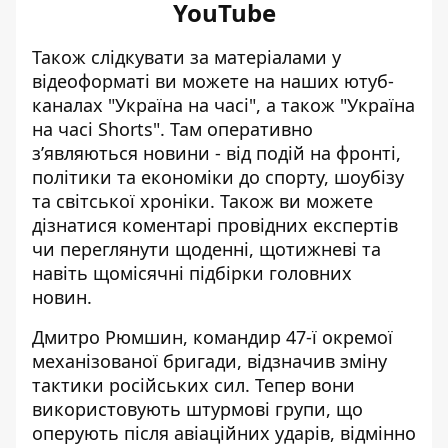
YouTube
Також слідкувати за матеріалами у
відеоформаті ви можете на наших ютуб-
каналах
"Україна на часі"
, а також
"Україна
на часі Shorts"
. Там оперативно
зʼявляються новини - від подій на фронті,
політики та економіки до спорту, шоубізу
та світської хроніки. Також ви можете
дізнатися коментарі провідних експертів
чи переглянути щоденні, щотижневі та
навіть щомісячні підбірки головних
новин.
Дмитро Рюмшин, командир 47-ї окремої
механізованої бригади, відзначив зміну
тактики російських сил. Тепер вони
використовують штурмові групи, що
оперують після авіаційних ударів, відмінно