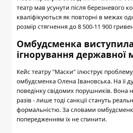
театр мав усунути після березневого ко
кваліфікуються як повторні в межах од
розмір стягнення до 8 500-11 900 грив
Омбудсменка виступила
ігнорування державної 
Кейс театру "Маски" ілюструє проблему
омбудсменка Олена Івановська. На її д
поведінку свідомих порушників. Вона 
разів - лише тоді санкції стануть реа
формальністю. За словами омбудсменки,
попередженням їх не спинити.