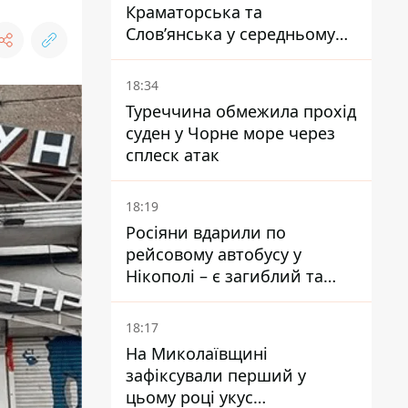
Краматорська та
Слов’янська у середньому
на 10 км - експерт
попередив про посилення
18:34
наступу
Туреччина обмежила прохід
суден у Чорне море через
сплеск атак
18:19
Росіяни вдарили по
рейсовому автобусу у
Нікополі – є загиблий та
поранені
18:17
На Миколаївщині
зафіксували перший у
цьому році укус