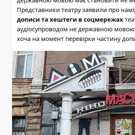
державною мовою має становити не ме
Представники театру заявили про намі
дописи та хештеги в соцмережах
теа
аудіосупроводом не державною мовою.
хоча на момент перевірки частину допи