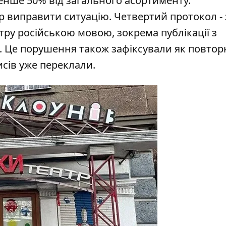
нше 50% від загального асортименту.
р виправити ситуацію. Четвертий протокол - 
тру російською мовою, зокрема публікації з
 Це порушення також зафіксували як повтор
сів уже переклали.