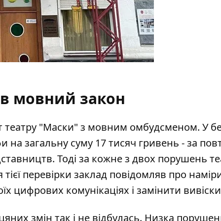
ав мовний закон
т театру "Маски" з мовним омбудсменом. У бе
 на загальну суму 17 тисяч гривень - за пов
ставництв. Тоді за кожне з двох порушень те
 тієї перевірки заклад повідомляв про намір
їх цифрових комунікаціях і замінити вивіски
цяних змін так і не відбулась. Низка порушень