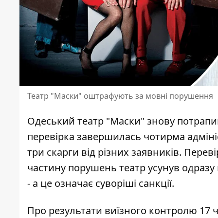
Театр "Маски" оштрафують за мовні порушення
Одеський театр "Маски" знову потрапив
перевірка завершилась чотирма адміні
три скарги від різних заявників. Перев
частину порушень театр усунув одразу
- а це означає суворіші санкції.
Про результати виїзного контролю 17