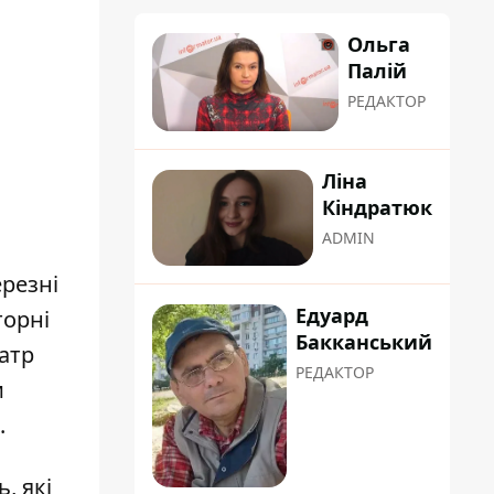
Ольга
Палій
РЕДАКТОР
Ліна
Кіндратюк
ADMIN
резні
Едуард
торні
Бакканський
атр
РЕДАКТОР
и
.
, які