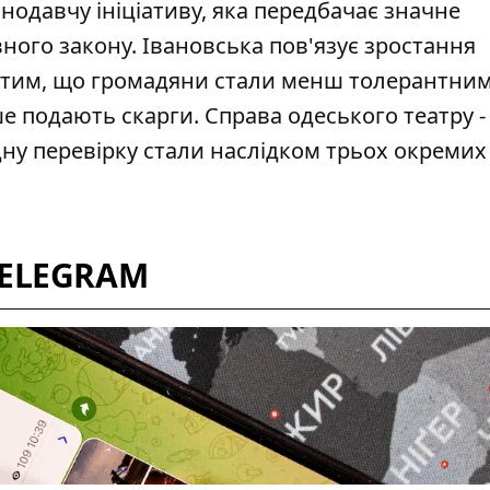
нодавчу ініціативу, яка передбачає
значне
ного закону
. Івановська пов'язує зростання
 із тим, що громадяни стали менш толерантни
е подають скарги. Справа одеського театру -
дну перевірку стали наслідком трьох окремих
TELEGRAM