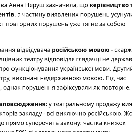
тва Анна Неруш зазначила, що
керівництво 
ентів
, а частину виявлених порушень усунул
акт повторних порушень уже тягне за собою
вання відвідувача
російською мовою
- скар
рацівник театру відповідає глядачці не держ
про функціонування української мови. Други
еатру, виконані недержавною мовою. Під час
, однак порушення зафіксували як повторне.
озповсюдження
: у театральному продажу ви
торів закладу - всі виключно російською. Ж
о прямо суперечить закону: частка книжок