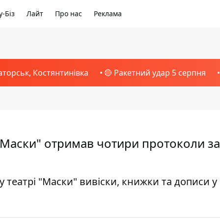
-Біз
Лайт
Про нас
Реклама
аторськ, Костянтинівка
🔴 Ракетний удар 5 серпня
 "Маски" отримав чотири протоколи за
театрі "Маски" вивіски, книжки та дописи у