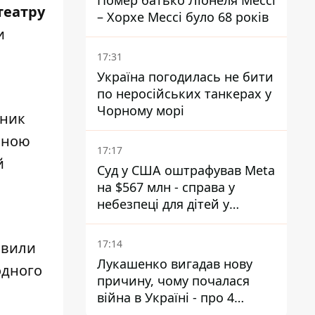
Помер батько Ліонеля Мессі
театру
– Хорхе Мессі було 68 років
и
17:31
Україна погодилась не бити
по неросійських танкерах у
Чорному морі
жник
авною
17:17
й
Суд у США оштрафував Meta
на $567 млн - справа у
небезпеці для дітей у
соцмережах
17:14
явили
Лукашенко вигадав нову
одного
причину, чому почалася
війна в Україні - про 4
позиції не йдеться