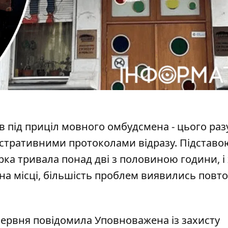
 під приціл мовного омбудсмена - цього раз
стративними протоколами відразу. Підставо
ірка тривала понад дві з половиною години, і
 на місці, більшість проблем виявились пов
 червня повідомила
Уповноважена із захисту