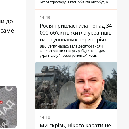
інфраструктуру, автомобілі та автобус, а
загалом за добу на Донеччині загинула
одна людина і ще 15 отримали поранення
14:43
ми до
Росія привласнила понад 34
 саме
000 об'єктів житла українців
на окупованих територіях -
розслідування BBC
BBC Verify нарахувала десятки тисяч
конфіскованих квартир, будинків і дач
українців у "нових регіонах" Росії.
14:18
Ми скрізь, нікого карати не