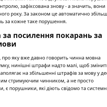
нтролю, зафіксована знову - а значить, вони
ного року. За законом це автоматично збіль
ень за кожне таке порушення.
 за посилення покарань за
мови
, про яку вже давно говорить чинна мовна
умку, нинішні штрафи надто малі, щоб змінит
наполягає на
збільшенні штрафів за мову
у де
льним стримуючим чинником, а не просто
 є порушники, які діють свідомо та системно