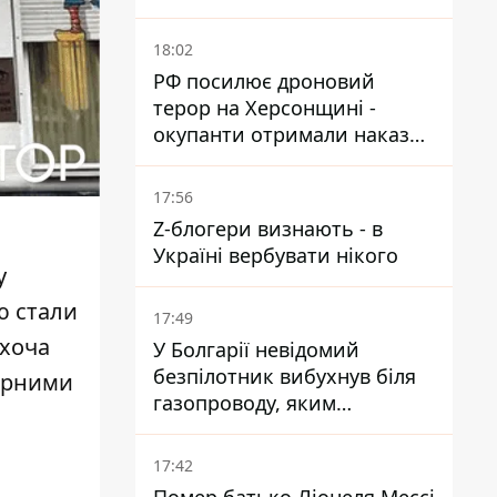
небезпечного каракурта
18:02
РФ посилює дроновий
терор на Херсонщині -
окупанти отримали наказ
вільно полювати на автівки
17:56
Z-блогери визнають - в
Україні вербувати нікого
у
ю стали
17:49
 хоча
У Болгарії невідомий
безпілотник вибухнув біля
торними
газопроводу, яким
постачають газ до України
17:42