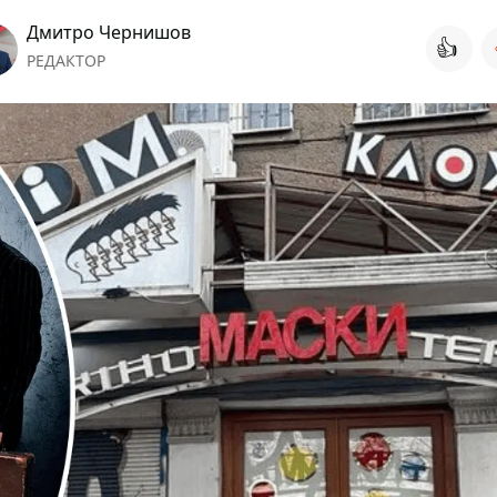
Дмитро Чернишов
👍
РЕДАКТОР