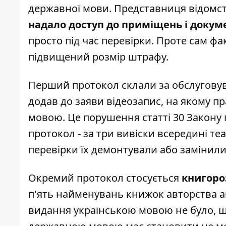
державної мови
. Представниця відомс
надало доступ до приміщень і докум
просто під час перевірки. Проте сам ф
підвищений розмір штрафу.
Перший протокол склали за обслугову
додав до заяви відеозапис, на якому п
мовою. Це порушення статті 30 Закону 
протокол - за три вивіски всередині т
перевірки їх демонтували або замінили
Окремий протокол стосується
книгор
п'ять найменувань книжок авторства ак
видання українською мовою не було, щ