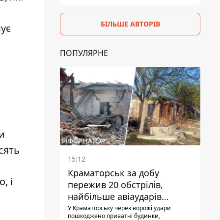
БІЛЬШЕ АВТОРІВ
шує
ПОПУЛЯРНЕ
и
сять
15:12
Краматорськ за добу
, і
пережив 20 обстрілів,
найбільше авіаударів
КАБ-250
У Краматорську через ворожі удари
пошкоджено приватні будинки,