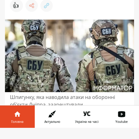
👍
Шпигунку, яка наводила атаки на оборонні
об'єкти Дніпра, заарештували
Контррозвідка СБУ знешкодила ще одну
Головна
Актуально
Україна на часі
Youtube
ворожу агентку, яка допомагала росії
прицільно бити по оборонних
Інформатор у
Завантажити